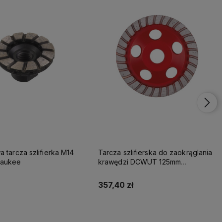
 tarcza szlifierka M14
Tarcza szlifierska do zaokrąglania
waukee
krawędzi DCWUT 125mm
Milwaukee
357,40 zł
Do koszyka
Do koszyka