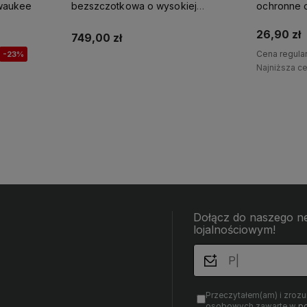
waukee
bezszczotkowa o wysokiej
ochronne 
prędkości M18 BLHSB-0 Milwaukee
Milwaukee
26,90 zł
749,00 zł
Cena regula
-23%
Najniższa c
Powiadom o dostępności
Dołącz do naszego ne
lojalnościowym!
Przeczytałem(am) i zroz
osobowych zawarte w
po