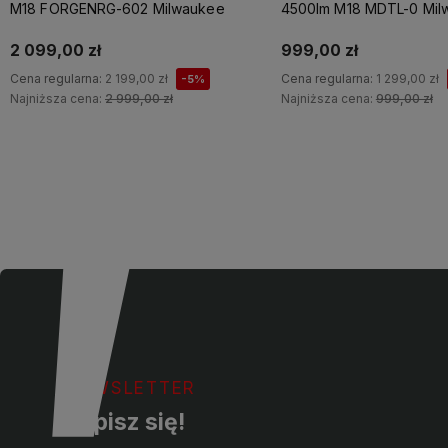
M18 FORGENRG-602 Milwaukee
4500lm M18 MDTL-0 Mil
2 099,00 zł
999,00 zł
Cena regularna:
2 199,00 zł
Cena regularna:
1 299,00 zł
-5%
Najniższa cena:
2 999,00 zł
Najniższa cena:
999,00 zł
Do koszyka
Do koszyka
NEWSLETTER
Zapisz się!