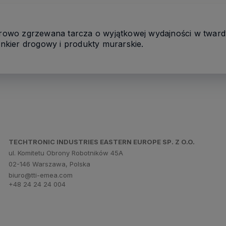
serowo zgrzewana tarcza o wyjątkowej wydajności w tward
linkier drogowy i produkty murarskie.
TECHTRONIC INDUSTRIES EASTERN EUROPE SP. Z O.O.
ul. Komitetu Obrony Robotników 45A
02-146 Warszawa, Polska
biuro@tti-emea.com
+48 24 24 24 004