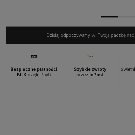
Dzisiaj odpoczywamy 🚴. Twoją paczkę nada
Bezpieczne
płatności
Szybkie zwroty
Świetn
BLIK
dzięki PayU
przez
InPost