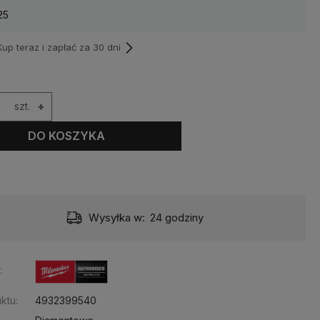
25
p teraz i zapłać za 30 dni
szt.
+
DO KOSZYKA
Wysyłka w:
24 godziny
:
ktu:
4932399540