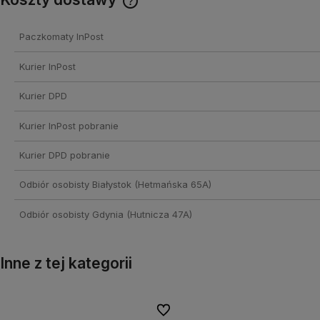
Cena nie zawiera ewentualnych
Paczkomaty InPost
kosztów płatności
Kurier InPost
Kurier DPD
Kurier InPost pobranie
Kurier DPD pobranie
Odbiór osobisty Białystok
(Hetmańska 65A)
Odbiór osobisty Gdynia
(Hutnicza 47A)
Inne z tej kategorii
onych
onych
Do ulubionych
Do ulubionych