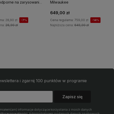
odporne na zarysowania
Milwaukee
649,00 zł
rna:
28,90 zł
Cena regularna:
759,00 zł
-7%
-14%
ena:
26,90 zł
Najniższa cena:
649,00 zł
Do koszyka
Do koszyka
wslettera i zgarnij 100 punktów w programie
Zapisz się
umiałem(am) informacje dotyczące korzystania z moich danych
lityce prywatności
. Administratorem podanych danych osobowych