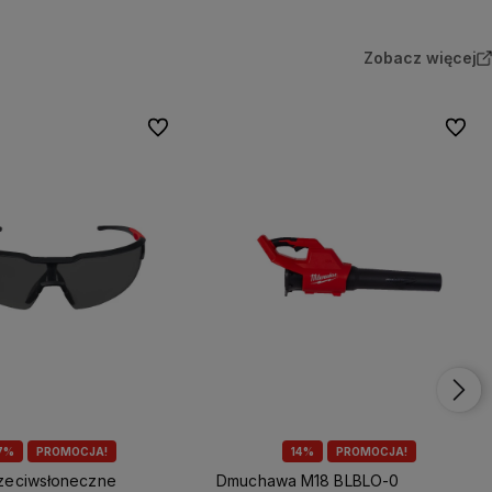
Zobacz więcej
Do ulubionych
Do ulu
7%
PROMOCJA!
14%
PROMOCJA!
rzeciwsłoneczne
Dmuchawa M18 BLBLO-0