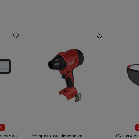
Do ulubionych
Do ulubionych
A!
erunkowa
Kompaktowa dmuchawa
Okulary p