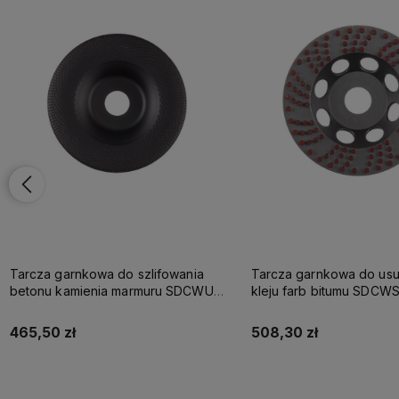
Tarcza garnkowa do szlifowania
Tarcza garnkowa do us
betonu kamienia marmuru SDCWUG
kleju farb bitumu SDCW
125mm Milwaukee
Milwaukee
465,50 zł
508,30 zł
Do koszyka
Do koszyka