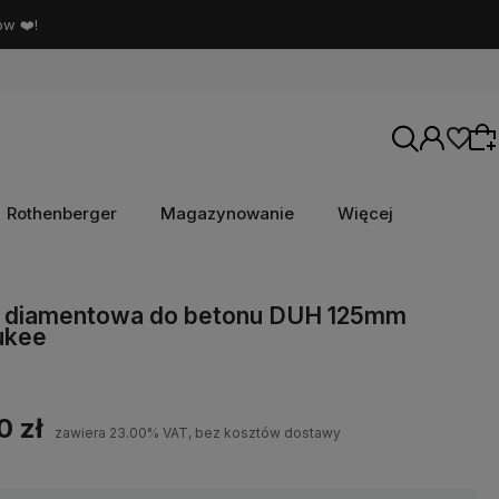
ów ❤️!
Rothenberger
Magazynowanie
Więcej
Wybierz coś dla siebie z naszej aktualnej
a diamentowa do betonu DUH 125mm
ukee
oferty lub zaloguj się, aby przywrócić dodane
produkty do listy z poprzedniej sesji.
0 zł
zawiera 23.00% VAT, bez kosztów dostawy