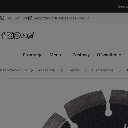
Dodat
693 087 000
bezprzewodu@bezprzewodu.pl
Promocje
Menu
Zestawy
Oświetlenie
bezprzewodu.pl
Akcesoria
Tarcze
Diamentowe