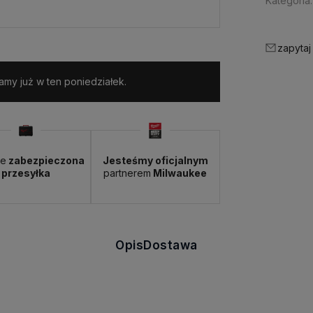
Kategoria:
zapytaj
my już w ten poniedziałek.
ie
zabezpieczona
Jesteśmy oficjalnym
przesyłka
partnerem
Milwaukee
Opis
Dostawa