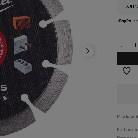
DUH 1
・Ku
-
Dostępność:
> 3 szt.
Producent
Kod produ