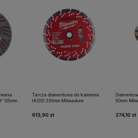
uwania
Tarcza diamentowa do kamienia
Diamentowa
SF 125mm
HUDD 230mm Milwaukee
50mm Mil
613,90 zł
274,10 zł
Do koszyka