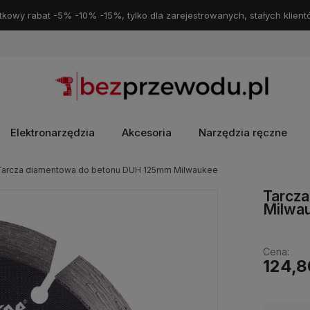
kowy rabat -5% -10% -15%, tylko dla zarejestrowanych, stałych klient
Elektronarzędzia
Akcesoria
Narzędzia ręczne
Tarcza diamentowa do betonu DUH 125mm Milwaukee
Tarcz
Milwa
Cena:
124,8