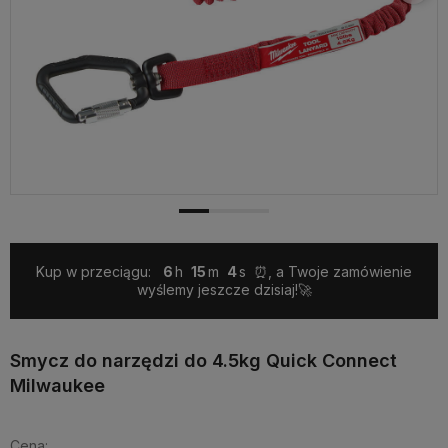
Kup w przeciągu:
6
15
4
⏰, a Twoje zamówienie
wyślemy jeszcze dzisiaj!🚀
Smycz do narzędzi do 4.5kg Quick Connect
Milwaukee
Cena: