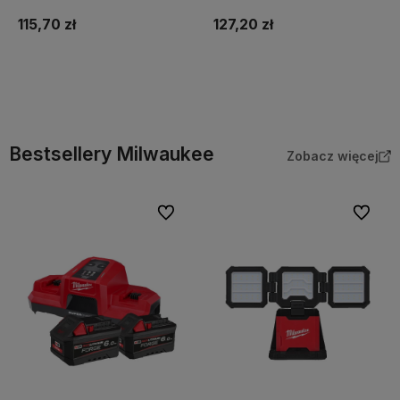
115,70 zł
127,20 zł
Do koszyka
Do koszyka
Bestsellery Milwaukee
Zobacz więcej
Do ulubionych
Do ulubi