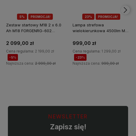
5%
PROMOCJA!
23%
PROMOCJA!
Zestaw startowy M18 2 x 6.0
Lampa strefowa
Ah M18 FORGENRG-602
wielokierunkowa 4500lm M18
Milwaukee
MDTL-0 Milwaukee
2 099,00 zł
999,00 zł
Cena regularna:
2 199,00 zł
Cena regularna:
1 299,00 zł
-5%
-23%
Najniższa cena:
2 999,00 zł
Najniższa cena:
999,00 zł
Do koszyka
Do koszyka
NEWSLETTER
Zapisz się!