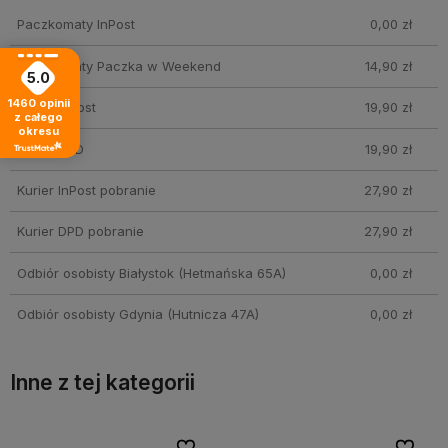
Paczkomaty InPost
0,00 zł
Paczkomaty Paczka w Weekend
14,90 zł
5.0
1460
opinii
Kurier InPost
19,90 zł
z całego
okresu
Kurier DPD
19,90 zł
Kurier InPost pobranie
27,90 zł
Kurier DPD pobranie
27,90 zł
Odbiór osobisty Białystok
(Hetmańska 65A)
0,00 zł
Odbiór osobisty Gdynia
(Hutnicza 47A)
0,00 zł
Inne z tej kategorii
bionych
bionych
Do ulubionych
Do ulubionych
Do ulubi
Do ulubi