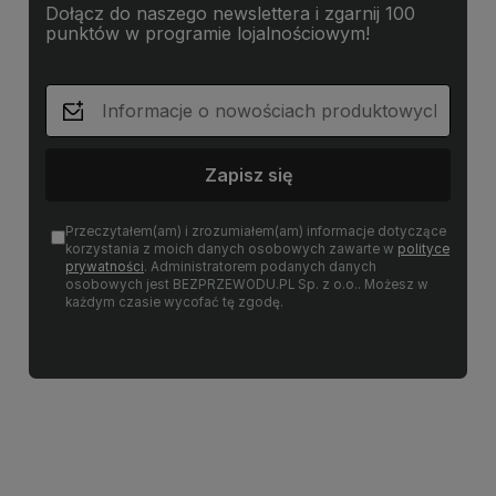
Dołącz do naszego newslettera i zgarnij 100
punktów w programie lojalnościowym!
Zapisz się
Przeczytałem(am) i zrozumiałem(am) informacje dotyczące
korzystania z moich danych osobowych zawarte w
polityce
prywatności
. Administratorem podanych danych
osobowych jest BEZPRZEWODU.PL Sp. z o.o.. Możesz w
każdym czasie wycofać tę zgodę.