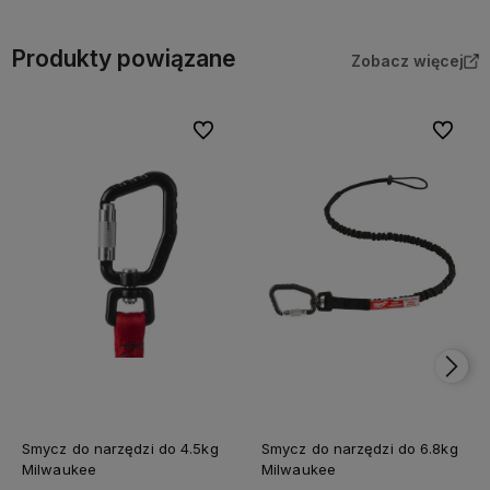
Produkty powiązane
Zobacz więcej
Do ulubionych
Do ulubi
Smycz do narzędzi do 4.5kg
Smycz do narzędzi do 6.8kg
Milwaukee
Milwaukee