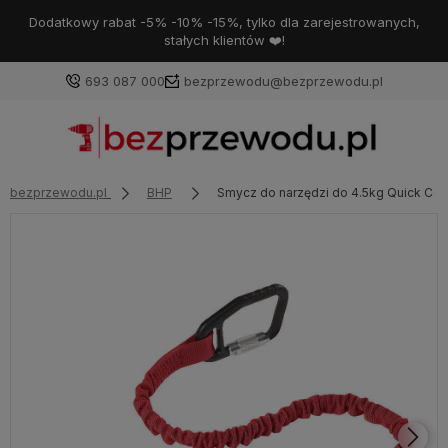
Dodatkowy rabat -5% -10% -15%, tylko dla zarejestrowanych,
stałych klientów ❤️!
693 087 000
bezprzewodu@bezprzewodu.pl
bezprzewodu.pl
BHP
Smycz do narzędzi do 4.5kg Quick Co