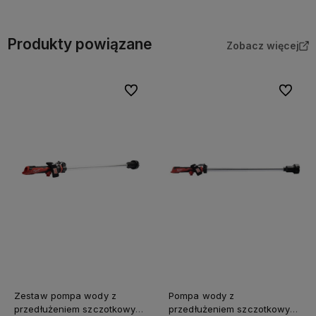
Produkty powiązane
Zobacz więcej
Do ulubionych
Do ulubi
Zestaw pompa wody z
Pompa wody z
przedłużeniem szczotkowym
przedłużeniem szczotkowym