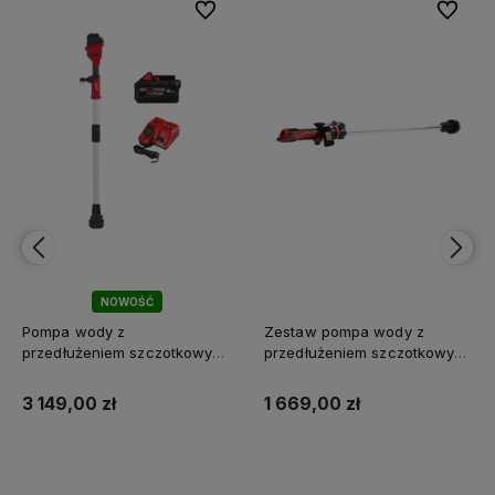
bionych
bionych
Do ulubionych
Do ulubionych
Do ulubi
Do ulubi
NOWOŚĆ
Pompa wody z
Zestaw pompa wody z
przedłużeniem szczotkowym
przedłużeniem szczotkowym
M12 BLSWP-801 Milwaukee
M12 BSWP-601 Milwaukee
3 149,00 zł
1 669,00 zł
Do koszyka
Do koszyka