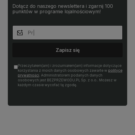
Dołącz do naszego newslettera i zgarnij 100
punktów w programie lojalnościowym!
Zapisz się
Przeczytałem(am) i zrozumiałem(am) informacje dotyczące
korzystania z moich danych osobowych zawarte w
polityce
prywatności
. Administratorem podanych danych
osobowych jest BEZPRZEWODU.PL Sp. z o.o.. Możesz w
każdym czasie wycofać tę zgodę.