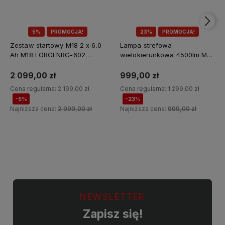
5%
PROMOCJA!
23%
PROMOCJA!
Zestaw startowy M18 2 x 6.0
Lampa strefowa
Ah M18 FORGENRG-602
wielokierunkowa 4500lm M18
Milwaukee
MDTL-0 Milwaukee
2 099,00 zł
999,00 zł
Cena regularna:
2 199,00 zł
Cena regularna:
1 299,00 zł
-5%
-23%
Najniższa cena:
2 999,00 zł
Najniższa cena:
999,00 zł
Do koszyka
Do koszyka
NEWSLETTER
Zapisz się!