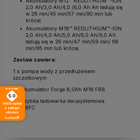
Akumulatory M12™ REDLITHIUM™-ION
2,0 Ah/3,0 Ah/4,0 /6,0 Ah Ah ładują się
w 28 min/45 min/57 min/90 min lub
krócej
Akumulatory M18™ REDLITHIUM™-ION
2,0 Ah/4,0 Ah/5,0 Ah/6,0 Ah/9,0 Ah
ładują się w 26 min/47 min/59 min/ 68
min/95 min lub krócej
Zestaw zawiera:
1 x pompa wody z przedłużeniem
szczotkowym
1 x akumulator Forge 8,0Ah M18 FB8
5.0
1 x szybka ładowarka dwusystemowa
1460
opinii
M1218FC
z całego
okresu