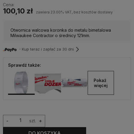
Cena:
100,10 zł
zawiera 23.00% VAT, bez kosztów dostawy
Otwornica walcowa koronka do metalu bimetalowa
Milwaukee Contractor o średnicy 121mm.
・Kup teraz i zapłać za 30 dni
Sprawdź także:
Pokaż 
więcej
-
szt.
+
DO KOSZYKA