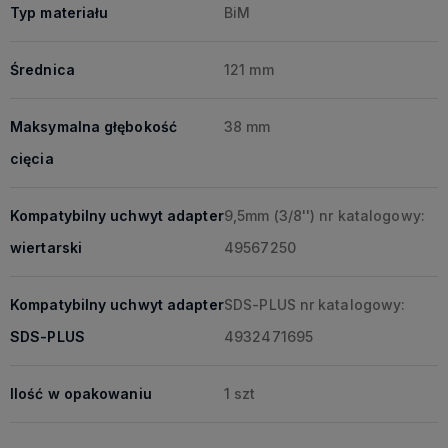
Typ materiału
BiM
Średnica
121 mm
Maksymalna głębokość
38 mm
cięcia
Kompatybilny uchwyt adapter
9,5mm (3/8'') nr katalogowy:
wiertarski
49567250
Kompatybilny uchwyt adapter
SDS-PLUS nr katalogowy:
SDS-PLUS
4932471695
Ilość w opakowaniu
1 szt