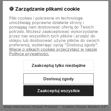
🍪 Zarządzanie plikami cookie
Informacje
Pliki cookies i pokrewne im technologie
umożliwiają poprawne działanie strony i
Płatności i zwroty
pomagają nam dostosować ofertę do Twoich
potrzeb. Możesz zaakceptować wykorzystanie
przez nas wszystkich tych plików i przejść do
sklepu lub dostosować użycie plików do swoich
Wsparcie
preferencji, wybierając opcję "Dostosuj zgody".
Więcej o plikach cookies przeczytasz w naszej
Polityce prywatności.
O nas
Zaakceptuj tylko niezbędne
Dostosuj zgody
Zaakceptuj wszystkie
Sklep internetowy Shoper Premium
Szablon Shoper Modern 3.0™