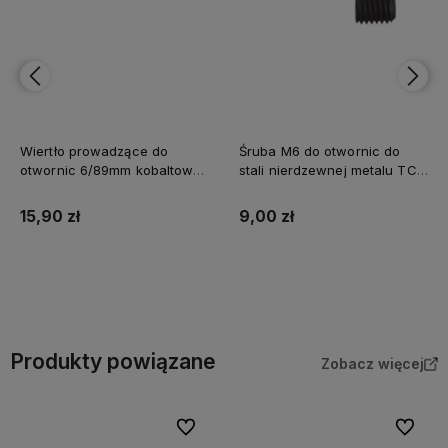
Wiertło prowadzące do
Śruba M6 do otwornic do
otwornic 6/89mm kobaltowe
stali nierdzewnej metalu TCT
Milwaukee
3 szt. Milwaukee
15,90 zł
9,00 zł
Do koszyka
Do koszyka
Produkty powiązane
Zobacz więcej
Do ulubionych
Do ulubi