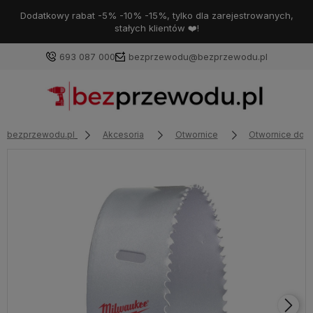
Dodatkowy rabat -5% -10% -15%, tylko dla zarejestrowanych,
stałych klientów ❤️!
693 087 000
bezprzewodu@bezprzewodu.pl
bezprzewodu.pl
Akcesoria
Otwornice
Otwornice do m