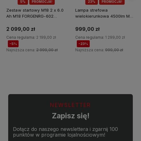
5%
PROMOCJA!
23%
PROMOCJA!
Zestaw startowy M18 2 x 6.0
Lampa strefowa
Ah M18 FORGENRG-602
wielokierunkowa 4500lm M18
Milwaukee
MDTL-0 Milwaukee
2 099,00 zł
999,00 zł
Cena regularna:
2 199,00 zł
Cena regularna:
1 299,00 zł
-5%
-23%
Najniższa cena:
2 999,00 zł
Najniższa cena:
999,00 zł
Do koszyka
Do koszyka
NEWSLETTER
Zapisz się!
Dołącz do naszego newslettera i zgarnij 100
punktów w programie lojalnościowym!