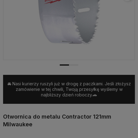
🚘 Nasi kurierzy ruszyli już w drogę z paczkami. Jeśli złożysz
zamówienie w tej chwili, Twoją przesyłkę wyślemy w
najbliższy dzień roboczy.🚗
Otwornica do metalu Contractor 121mm
Milwaukee