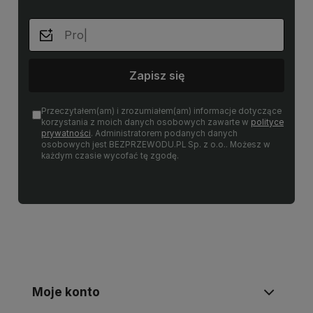
Zapisz się
Przeczytałem(am) i zrozumiałem(am) informacje dotyczące
korzystania z moich danych osobowych zawarte w
polityce
prywatności
. Administratorem podanych danych
osobowych jest BEZPRZEWODU.PL Sp. z o.o.. Możesz w
każdym czasie wycofać tę zgodę.
Moje konto