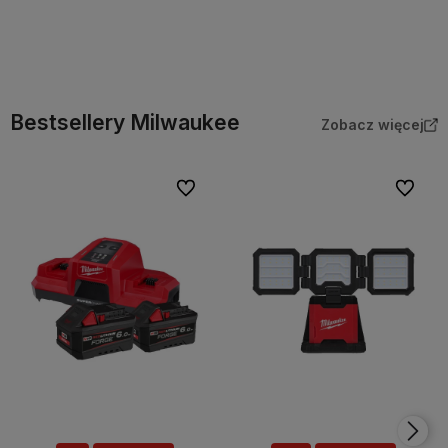
Bestsellery Milwaukee
Zobacz więcej
Do ulubionych
Do ulubi