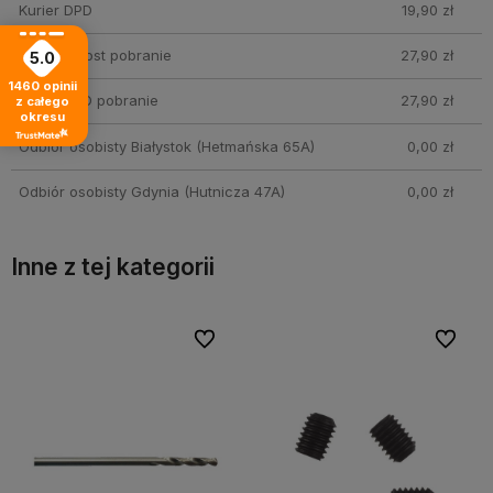
Kurier DPD
19,90 zł
Kurier InPost pobranie
27,90 zł
5.0
1460
opinii
Kurier DPD pobranie
27,90 zł
z całego
okresu
Odbiór osobisty Białystok
(Hetmańska 65A)
0,00 zł
Odbiór osobisty Gdynia
(Hutnicza 47A)
0,00 zł
Inne z tej kategorii
bionych
bionych
Do ulubionych
Do ulubionych
Do ulubi
Do ulubi