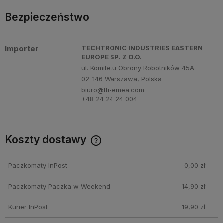
Bezpieczeństwo
Importer
TECHTRONIC INDUSTRIES EASTERN
EUROPE SP. Z O.O.
ul. Komitetu Obrony Robotników 45A
02-146 Warszawa, Polska
biuro@tti-emea.com
+48 24 24 24 004
Koszty dostawy
Cena nie zawiera ewentualnych kosztów płatności
Paczkomaty InPost
0,00 zł
Paczkomaty Paczka w Weekend
14,90 zł
Kurier InPost
19,90 zł