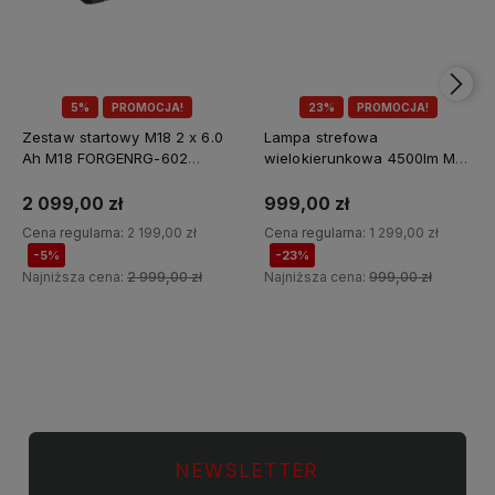
5%
PROMOCJA!
23%
PROMOCJA!
Zestaw startowy M18 2 x 6.0
Lampa strefowa
Ah M18 FORGENRG-602
wielokierunkowa 4500lm M18
Milwaukee
MDTL-0 Milwaukee
2 099,00 zł
999,00 zł
Cena regularna:
2 199,00 zł
Cena regularna:
1 299,00 zł
-5%
-23%
Najniższa cena:
2 999,00 zł
Najniższa cena:
999,00 zł
Do koszyka
Do koszyka
NEWSLETTER