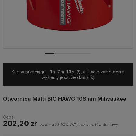
Kup w przeciągu:
1
7
10
⏰, a Twoje zamówienie
wyślemy jeszcze dzisiaj!🚀
Otwornica Multi BIG HAWG 108mm Milwaukee
Cena:
202,20 zł
zawiera 23.00% VAT, bez kosztów dostawy