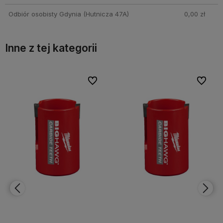
Odbiór osobisty Gdynia
(Hutnicza 47A)
0,00 zł
Inne z tej kategorii
bionych
bionych
Do ulubionych
Do ulubionych
Do ulubi
Do ulubi