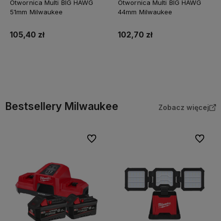
Otwornica Multi BIG HAWG
Otwornica Multi BIG HAWG
51mm Milwaukee
44mm Milwaukee
105,40 zł
102,70 zł
Do koszyka
Do koszyka
Bestsellery Milwaukee
Zobacz więcej
Do ulubionych
Do ulubi