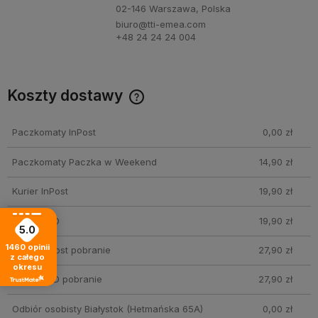
02-146 Warszawa, Polska
biuro@tti-emea.com
+48 24 24 24 004
Koszty dostawy
Cena nie zawiera ewentualnych kosztów płatności
Paczkomaty InPost
0,00 zł
Paczkomaty Paczka w Weekend
14,90 zł
Kurier InPost
19,90 zł
Kurier DPD
19,90 zł
5.0
1460
opinii
Kurier InPost pobranie
27,90 zł
z całego
okresu
Kurier DPD pobranie
27,90 zł
Odbiór osobisty Białystok
(Hetmańska 65A)
0,00 zł