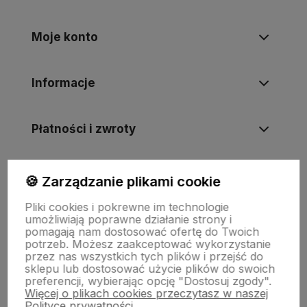
Moje konto
Informacje
Płatności i zwroty
Wsparcie
🍪 Zarządzanie plikami cookie
Pliki cookies i pokrewne im technologie
umożliwiają poprawne działanie strony i
O nas
pomagają nam dostosować ofertę do Twoich
potrzeb. Możesz zaakceptować wykorzystanie
przez nas wszystkich tych plików i przejść do
sklepu lub dostosować użycie plików do swoich
preferencji, wybierając opcję "Dostosuj zgody".
Więcej o plikach cookies przeczytasz w naszej
Polityce prywatności.