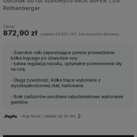
Obcinak do rur stalowych INOX SUPER 1.1/4"
Rothenberger
Cena:
872,90 zł
zawiera 23.00% VAT, bez kosztów dostawy
- Szerokie rolki zapewniające pewne prowadzenie
kółka tnącego po obwodzie rury.
- Łatwa regulacja nacisku, optymalne przeniesienie siły
na rurę.
- Długa żywotność, kółka tnące wykonane z
wysokojakościowej stali, hartowane.
- Brak zadziorów umożliwia natychmiastowe wykonanie
gwintów.
・Kup teraz i zapłać za 30 dni