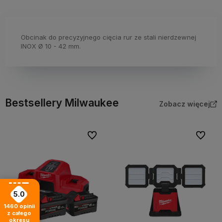
Obcinak do precyzyjnego cięcia rur ze stali nierdzewnej
INOX Ø 10 - 42 mm.
Bestsellery Milwaukee
Zobacz więcej
Do ulubionych
Do ulubi
5.0
1460
opinii
z całego
okresu