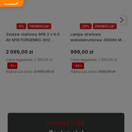
5%
PROMOCJA!
23%
PROMOCJA!
Zestaw startowy M18 2 x 6.0
Lampa strefowa
Ah M18 FORGENRG-602
wielokierunkowa 4500lm M18
Milwaukee
MDTL-0 Milwaukee
2 099,00 zł
999,00 zł
Cena regularna:
2 199,00 zł
Cena regularna:
1 299,00 zł
-5%
-23%
Najniższa cena:
2 999,00 zł
Najniższa cena:
999,00 zł
Do koszyka
Do koszyka
NEWSLETTER