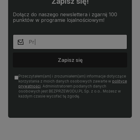
Zapisz się!
Dołącz do naszego newslettera i zgarnij 100
punktów w programie lojalnościowym!
Zapisz się
Przeczytałem(am) i zrozumiałem(am) informacje dotyczące
korzystania z moich danych osobowych zawarte w
polityce
prywatności
. Administratorem podanych danych
osobowych jest BEZPRZEWODU.PL Sp. z o.o.. Możesz w
każdym czasie wycofać tę zgodę.