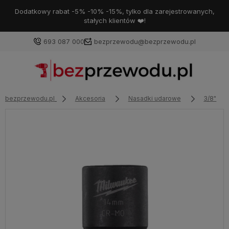
Dodatkowy rabat -5% -10% -15%, tylko dla zarejestrowanych,
stałych klientów ❤️!
693 087 000
bezprzewodu@bezprzewodu.pl
bezprzewodu.pl
Akcesoria
Nasadki udarowe
3/8"