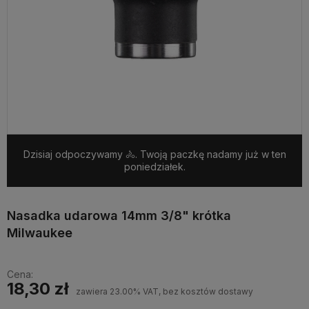
Dzisiaj odpoczywamy 🚴. Twoją paczkę nadamy już w ten
poniedziałek.
Nasadka udarowa 14mm 3/8" krótka
Milwaukee
Cena:
18,30 zł
zawiera 23.00% VAT, bez kosztów dostawy