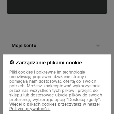
Moje konto
🍪 Zarządzanie plikami cookie
Informacje
Pliki cookies i pokrewne im technologie
umożliwiają poprawne działanie strony i
Płatności i zwroty
pomagają nam dostosować ofertę do Twoich
potrzeb. Możesz zaakceptować wykorzystanie
przez nas wszystkich tych plików i przejść do
sklepu lub dostosować użycie plików do swoich
Wsparcie
preferencji, wybierając opcję "Dostosuj zgody".
Więcej o plikach cookies przeczytasz w naszej
Polityce prywatności.
O nas