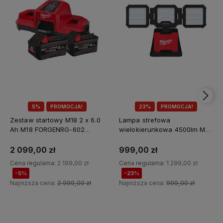
5%
PROMOCJA!
23%
PROMOCJA!
Zestaw startowy M18 2 x 6.0
Lampa strefowa
Ah M18 FORGENRG-602
wielokierunkowa 4500lm M18
Milwaukee
MDTL-0 Milwaukee
2 099,00 zł
999,00 zł
Cena regularna:
2 199,00 zł
Cena regularna:
1 299,00 zł
-5%
-23%
Najniższa cena:
2 999,00 zł
Najniższa cena:
999,00 zł
Do koszyka
Do koszyka