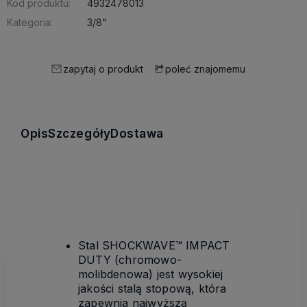
Kod produktu:
4932478013
Kategoria:
3/8"
zapytaj o produkt
poleć znajomemu
Opis
Szczegóły
Dostawa
Stal SHOCKWAVE™ IMPACT
DUTY (chromowo-
molibdenowa) jest wysokiej
jakości stalą stopową, która
zapewnia najwyższą