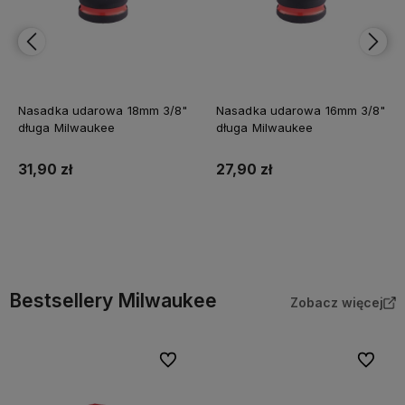
Nasadka udarowa 18mm 3/8"
Nasadka udarowa 16mm 3/8"
długa Milwaukee
długa Milwaukee
31,90 zł
27,90 zł
Do koszyka
Do koszyka
Bestsellery Milwaukee
Zobacz więcej
Do ulubionych
Do ulubi