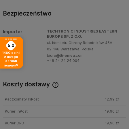
Bezpieczeństwo
Importer
TECHTRONIC INDUSTRIES EASTERN
EUROPE SP. Z O.O.
ul. Komitetu Obrony Robotników 45A
5.0
02-146 Warszawa, Polska
1460
opinii
biuro@tti-emea.com
z całego
+48 24 24 24 004
okresu
Koszty dostawy
Cena nie zawiera ewentualnych kosztów płatności
Paczkomaty InPost
12,99 zł
Kurier InPost
19,90 zł
Kurier DPD
19,90 zł