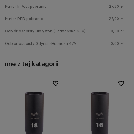
Kurier InPost pobranie
27,90 zł
Kurier DPD pobranie
27,90 zł
Odbiór osobisty Białystok
(Hetmańska 65A)
0,00 zł
Odbiór osobisty Gdynia
(Hutnicza 47A)
0,00 zł
Inne z tej kategorii
bionych
bionych
Do ulubionych
Do ulubionych
Do ulubi
Do ulubi