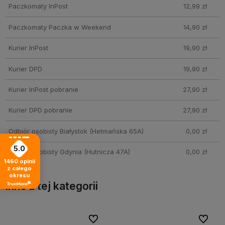
Paczkomaty InPost
12,99 zł
Paczkomaty Paczka w Weekend
14,90 zł
Kurier InPost
19,90 zł
Kurier DPD
19,90 zł
Kurier InPost pobranie
27,90 zł
Kurier DPD pobranie
27,90 zł
Odbiór osobisty Białystok
(Hetmańska 65A)
0,00 zł
5.0
Odbiór osobisty Gdynia
(Hutnicza 47A)
0,00 zł
1460
opinii
z całego
okresu
Inne z tej kategorii
bionych
bionych
Do ulubionych
Do ulubionych
Do ulubi
Do ulubi