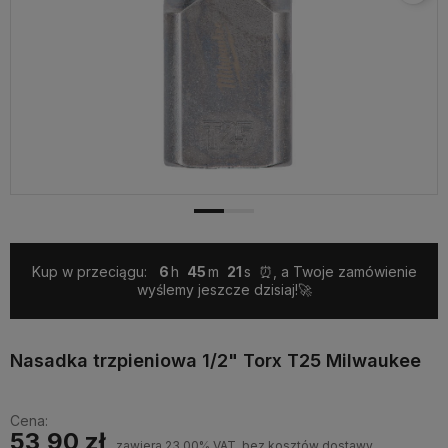
Kup w przeciągu:
6
45
21
⏰, a Twoje zamówienie
wyślemy jeszcze dzisiaj!🚀
Nasadka trzpieniowa 1/2" Torx T25 Milwaukee
Cena:
53,90 zł
zawiera 23.00% VAT, bez kosztów dostawy