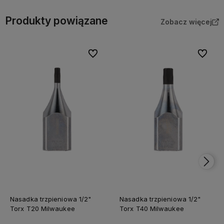
Produkty powiązane
Zobacz więcej
Do ulubionych
Do ulubi
Nasadka trzpieniowa 1/2"
Nasadka trzpieniowa 1/2"
Torx T20 Milwaukee
Torx T40 Milwaukee