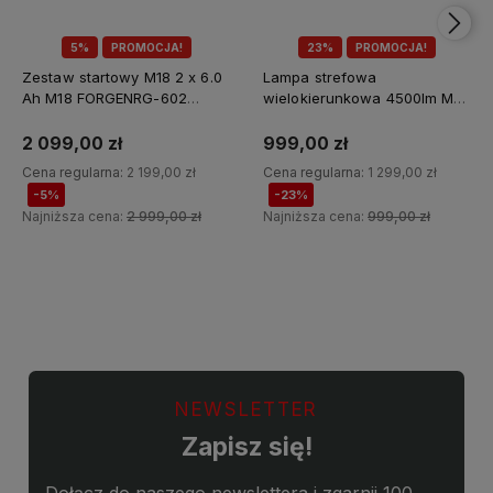
5%
PROMOCJA!
23%
PROMOCJA!
Zestaw startowy M18 2 x 6.0
Lampa strefowa
Ah M18 FORGENRG-602
wielokierunkowa 4500lm M18
Milwaukee
MDTL-0 Milwaukee
2 099,00 zł
999,00 zł
Cena regularna:
2 199,00 zł
Cena regularna:
1 299,00 zł
-5%
-23%
Najniższa cena:
2 999,00 zł
Najniższa cena:
999,00 zł
Do koszyka
Do koszyka
NEWSLETTER
Zapisz się!
Dołącz do naszego newslettera i zgarnij 100