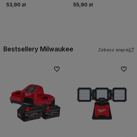
53,90 zł
55,90 zł
Do koszyka
Do koszyka
Bestsellery Milwaukee
Zobacz więcej
Do ulubionych
Do ulubi