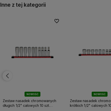
Inne z tej kategorii
onych
onych
Do ulubionych
Do ulubionych
NOWOŚĆ
NOWOŚĆ
Zestaw nasadek chromowanych
Zestaw nasadek chrom
długich 1/2" calowych 10 szt.
krótkich 1/2" calowych 10
Milwaukee
Milwaukee