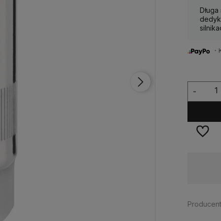
Długa
dedyk
silnik
・Ku
-
Dostępność:
> 3 szt.
Producent