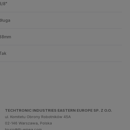
3/8"
długa
38mm
Tak
TECHTRONIC INDUSTRIES EASTERN EUROPE SP. Z O.O.
ul. Komitetu Obrony Robotników 45A
02-146 Warszawa, Polska
biuro@tti-emea.com