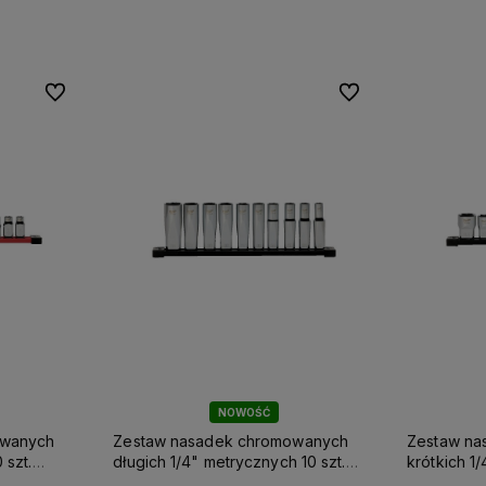
Do ulubionych
Do ulubionych
Do ulubionych
Do ulubionych
NOWOŚĆ
owanych
Zestaw nasadek chromowanych
Zestaw na
 szt.
długich 1/4" metrycznych 10 szt.
krótkich 1
Milwaukee
Milwaukee