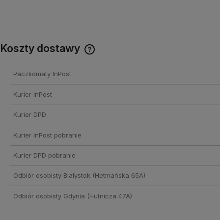
Koszty dostawy
Cena nie zawiera ewentualnych
Paczkomaty InPost
kosztów płatności
Kurier InPost
Kurier DPD
Kurier InPost pobranie
Kurier DPD pobranie
Odbiór osobisty Białystok
(Hetmańska 65A)
Odbiór osobisty Gdynia
(Hutnicza 47A)