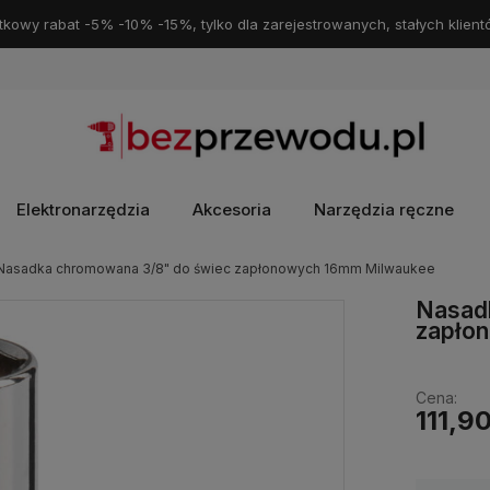
kowy rabat -5% -10% -15%, tylko dla zarejestrowanych, stałych klient
Elektronarzędzia
Akcesoria
Narzędzia ręczne
Nasadka chromowana 3/8" do świec zapłonowych 16mm Milwaukee
Nasad
zapło
Cena:
111,90