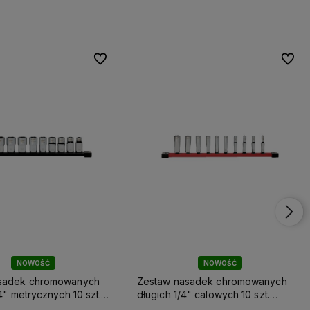
Do ulubionych
Do ulubionych
Do ulu
Do ulu
NOWOŚĆ
NOWOŚĆ
sadek chromowanych
Zestaw nasadek chromowanych
/4" metrycznych 10 szt.
długich 1/4" calowych 10 szt.
Milwaukee