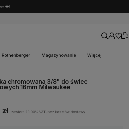
ów ❤️!
Rothenberger
Magazynowanie
Więcej
Wybierz coś dla siebie z naszej aktualnej
ka chromowana 3/8" do świec
nowych 16mm Milwaukee
oferty lub zaloguj się, aby przywrócić dodane
produkty do listy z poprzedniej sesji.
 zł
zawiera 23.00% VAT, bez kosztów dostawy