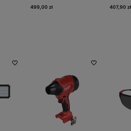
499,00 zł
407,90 z
Do koszyka
Do ulubionych
Do ulubionych