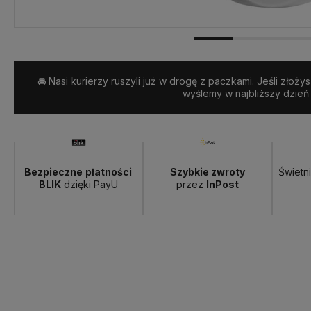
🚘 Nasi kurierzy ruszyli już w drogę z paczkami. Jeśli złoży
wyślemy w najbliższy dzień
Bezpieczne
płatności
Szybkie zwroty
Świetn
BLIK
dzięki PayU
przez
InPost