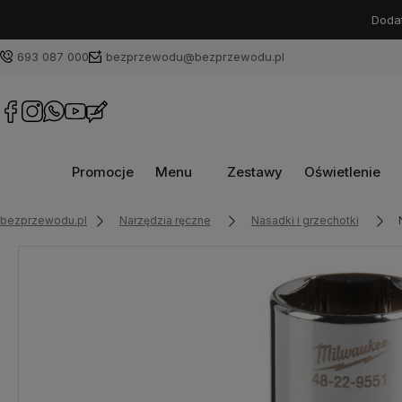
Dodat
693 087 000
bezprzewodu@bezprzewodu.pl
Promocje
Menu
Zestawy
Oświetlenie
bezprzewodu.pl
Narzędzia ręczne
Nasadki i grzechotki