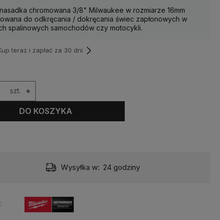
 nasadka chromowana 3/8" Milwaukee w rozmiarze 16mm
owana do odkręcania / dokręcania świec zapłonowych w
ach spalinowych samochodów czy motocykli.
p teraz i zapłać za 30 dni
szt.
+
DO KOSZYKA
Wysyłka w:
24 godziny
: