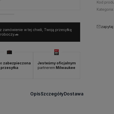
Kod produ
Kategoria:
zapytaj
sz zamówienie w tej chwili, Twoją przesyłkę
 roboczy.🚗
ie
zabezpieczona
Jesteśmy oficjalnym
przesyłka
partnerem
Milwaukee
Opis
Szczegóły
Dostawa