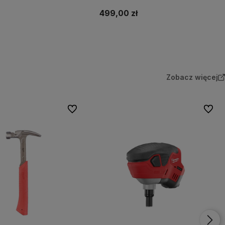
499,00 zł
Do koszyka
Do koszyka
Zobacz więcej
Do ulubionych
Do ulu