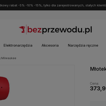
kowy rabat -5% -10% -15%, tylko dla zarejestrowanych, stałych klient
Elektronarzędzia
Akcesoria
Narzędzia ręczne
g Milwaukee
Młote
Cena:
373,9