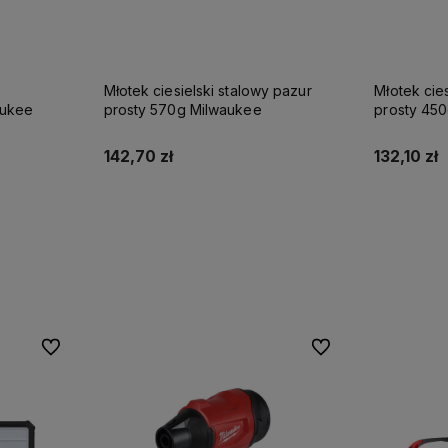
Młotek ciesielski stalowy pazur
Młotek cie
aukee
prosty 570g Milwaukee
prosty 45
142,70 zł
132,10 zł
Do koszyka
Do ulubionych
Do ulubionych