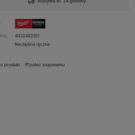
Wysyłka w:
24 godziny
:
ktu:
4932492351
Narzędzia ręczne
 o produkt
poleć znajomemu