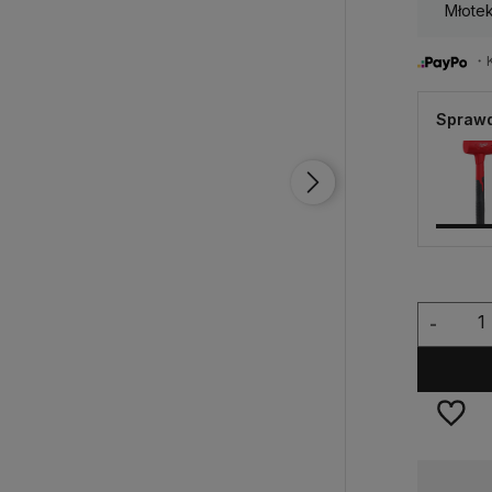
Młote
・Ku
Sprawd
-