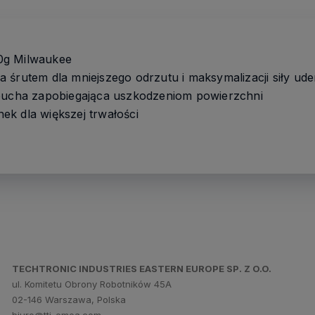
0g Milwaukee
 śrutem dla mniejszego odrzutu i maksymalizacji siły ude
obucha zapobiegająca uszkodzeniom powierzchni
k dla większej trwałości
TECHTRONIC INDUSTRIES EASTERN EUROPE SP. Z O.O.
ul. Komitetu Obrony Robotników 45A
02-146 Warszawa, Polska
biuro@tti-emea.com