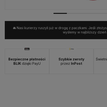
Dostawa:
Darmowa
🚘 Nasi kurierzy ruszyli już w drogę z paczkami. Jeśli złoży
wyślemy w najbliższy dzień
Bezpieczne
płatności
Szybkie zwroty
Świetn
BLIK
dzięki PayU
przez
InPost