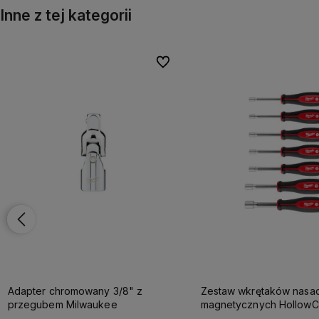
Inne z tej kategorii
onych
onych
Do ulubionych
Do ulubionych
Adapter chromowany 3/8" z
Zestaw wkrętaków nas
przegubem Milwaukee
magnetycznych HollowC
Milwaukee