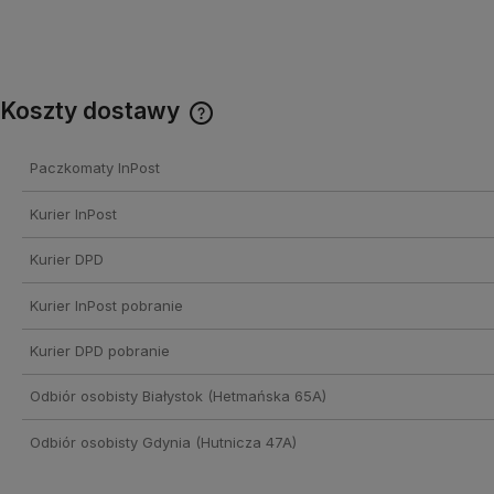
Koszty dostawy
Cena nie zawiera ewentualnych
Paczkomaty InPost
kosztów płatności
Kurier InPost
Kurier DPD
Kurier InPost pobranie
Kurier DPD pobranie
Odbiór osobisty Białystok
(Hetmańska 65A)
Odbiór osobisty Gdynia
(Hutnicza 47A)