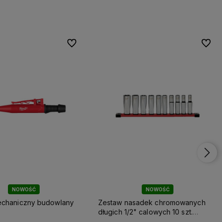
Do ulubionych
Do ulubionych
Do ulu
Do ulu
NOWOŚĆ
NOWOŚĆ
chaniczny budowlany
Zestaw nasadek chromowanych
długich 1/2" calowych 10 szt.
Milwaukee