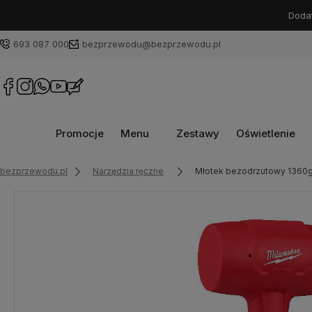
Dodat
693 087 000
bezprzewodu@bezprzewodu.pl
Promocje
Menu
Zestawy
Oświetlenie
bezprzewodu.pl
Narzędzia ręczne
Młotek bezodrzutowy 1360