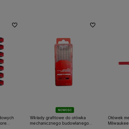
Do ulubionych
Do ulubionych
Do ulubionych
Do ulubionych
NOWOŚĆ
adowych
Wkłady grafitowe do ołówka
Ołówek me
ore
mechanicznego budowlanego
Milwaukee
Milwaukee 10szt.