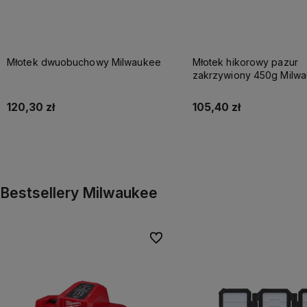
Młotek dwuobuchowy Milwaukee
Młotek hikorowy pazur
zakrzywiony 450g Milw
120,30 zł
105,40 zł
Do koszyka
Do koszyka
Bestsellery Milwaukee
Do ulubionych