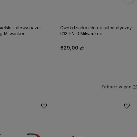
sielski stalowy pazur
Gwoździarka młotek automatyczny
0g Milwaukee
C12 PN-0 Milwaukee
629,00 zł
Do koszyka
Do koszyka
Zobacz więcej
Do ulubionych
Do ulu