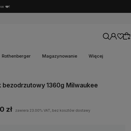
ów ❤️!
Rothenberger
Magazynowanie
Więcej
Wybierz coś dla siebie z naszej aktualnej
k bezodrzutowy 1360g Milwaukee
oferty lub zaloguj się, aby przywrócić dodane
produkty do listy z poprzedniej sesji.
0 zł
zawiera 23.00% VAT, bez kosztów dostawy