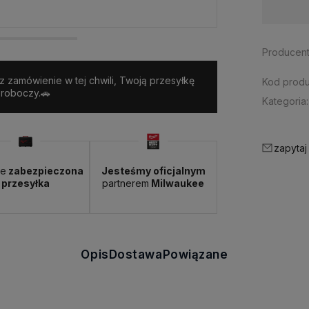
Dostępność:
< 3 szt.
Producent
sz zamówienie w tej chwili, Twoją przesyłkę
Kod produ
 roboczy.🚗
Kategoria:
zapytaj
ie
zabezpieczona
Jesteśmy oficjalnym
przesyłka
partnerem
Milwaukee
Opis
Dostawa
Powiązane