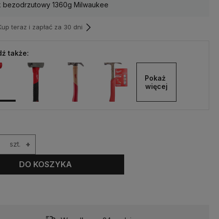
k bezodrzutowy 1360g Milwaukee
p teraz i zapłać za 30 dni
ź także:
Pokaż 
więcej
szt.
+
DO KOSZYKA