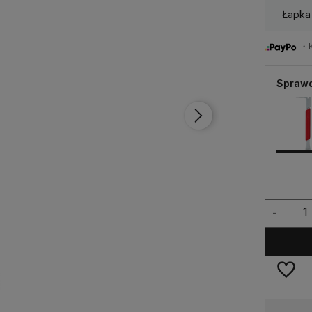
Łapka
・Ku
Sprawd
-