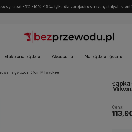
kowy rabat -5% -10% -15%, tylko dla zarejestrowanych, stałych klient
Elektronarzędzia
Akcesoria
Narzędzia ręczne
usuwania gwoździ 31cm Milwaukee
Łapka 
Milwa
Cena:
113,90