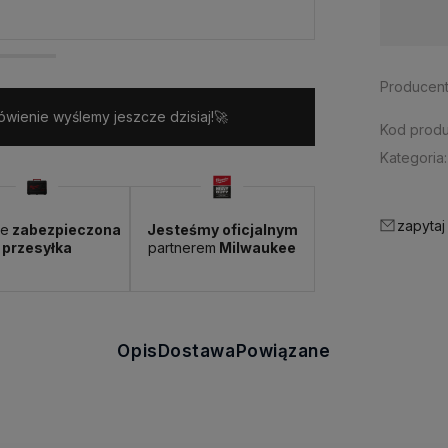
Dostępność:
> 3 szt.
Producent
wienie wyślemy jeszcze dzisiaj!🚀
Kod produ
Kategoria:
zapytaj
ie
zabezpieczona
Jesteśmy oficjalnym
przesyłka
partnerem
Milwaukee
Opis
Dostawa
Powiązane