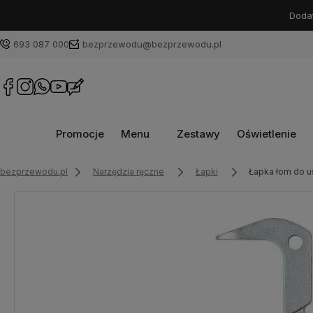
Dodat
693 087 000
bezprzewodu@bezprzewodu.pl
Promocje
Menu
Zestawy
Oświetlenie
bezprzewodu.pl
Narzędzia ręczne
Łapki
Łapka łom do 