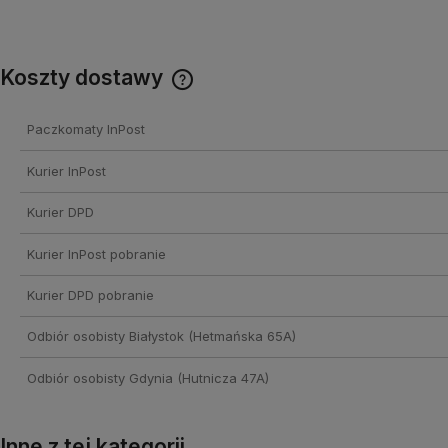
Koszty dostawy
Cena nie zawiera ewentualnych
Paczkomaty InPost
kosztów płatności
Kurier InPost
Kurier DPD
Kurier InPost pobranie
Kurier DPD pobranie
Odbiór osobisty Białystok
(Hetmańska 65A)
Odbiór osobisty Gdynia
(Hutnicza 47A)
Inne z tej kategorii