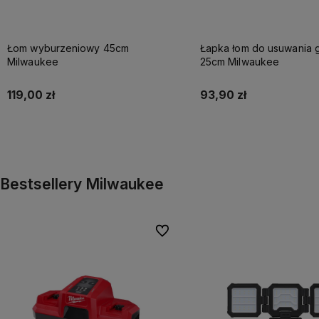
Łom wyburzeniowy 45cm
Łapka łom do usuwania 
Milwaukee
25cm Milwaukee
119,00 zł
93,90 zł
Do koszyka
Do koszyka
Bestsellery Milwaukee
Do ulubionych