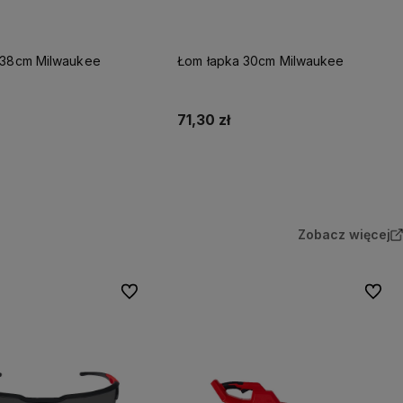
 38cm Milwaukee
Łom łapka 30cm Milwaukee
71,30 zł
Do koszyka
Do koszyka
Zobacz więcej
Do ulubionych
Do ulu