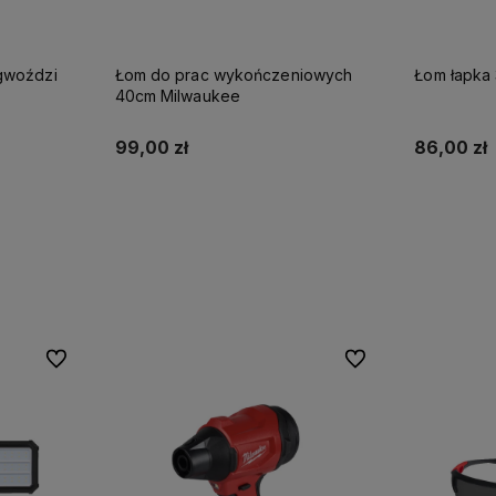
gwoździ
Łom do prac wykończeniowych
Łom łapka
40cm Milwaukee
99,00 zł
86,00 zł
Do koszyka
Do ulubionych
Do ulubionych