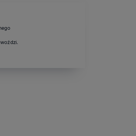
nego
gwoździ.