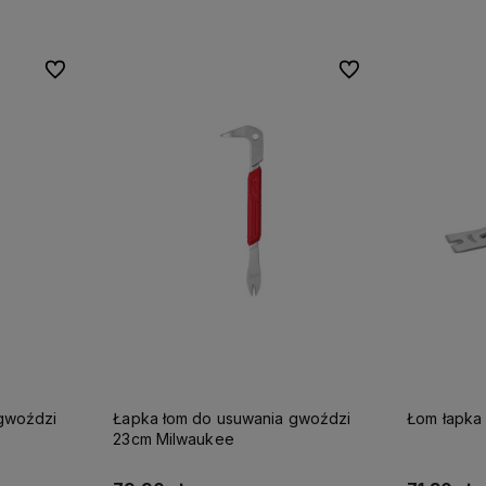
Do ulubionych
Do ulubionych
Do ulubionych
Do ulubionych
gwoździ
Łapka łom do usuwania gwoździ
Łom łapka
23cm Milwaukee