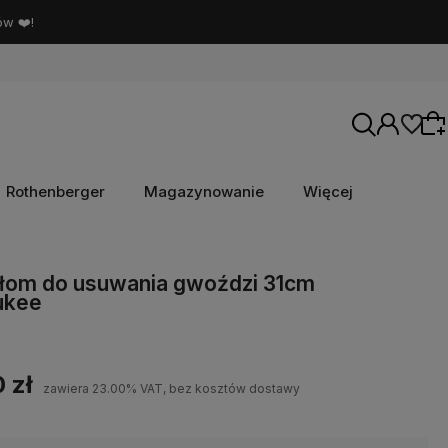
ów ❤️!
Rothenberger
Magazynowanie
Więcej
Wybierz coś dla siebie z naszej aktualnej
łom do usuwania gwoździ 31cm
ukee
oferty lub zaloguj się, aby przywrócić dodane
produkty do listy z poprzedniej sesji.
 zł
zawiera 23.00% VAT, bez kosztów dostawy