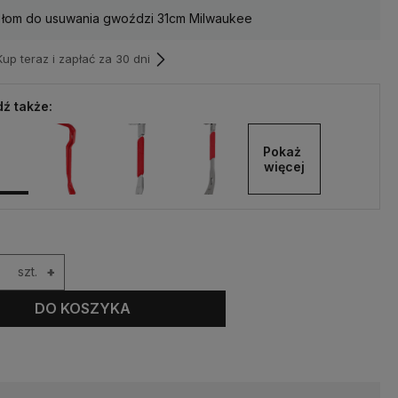
 łom do usuwania gwoździ 31cm Milwaukee
p teraz i zapłać za 30 dni
ź także:
Pokaż 
więcej
szt.
+
DO KOSZYKA