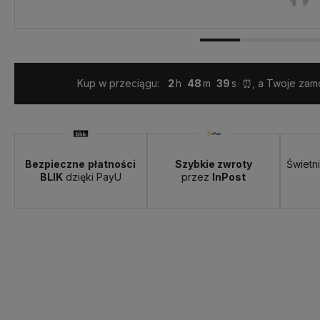
Dostawa:
Darmowa
Kup w przeciągu:
2
48
38
⏰, a Twoje zamó
Bezpieczne
płatności
Szybkie zwroty
Świetn
BLIK
dzięki PayU
przez
InPost