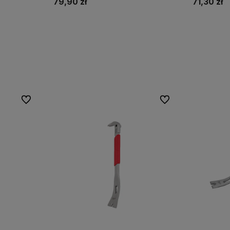
79,90 zł
71,30 zł
Do koszyka
Do ulubionych
Do ulubionych