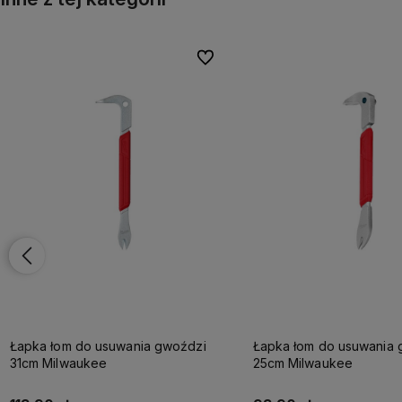
onych
onych
Do ulubionych
Do ulubionych
Łapka łom do usuwania gwoździ
Łapka łom do usuwania 
31cm Milwaukee
25cm Milwaukee