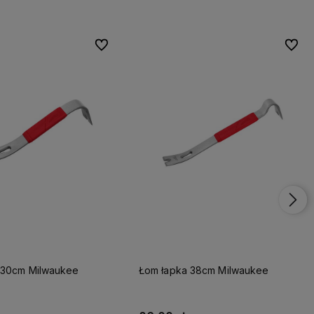
Do ulubionych
Do ulubionych
Do ulu
Do ulu
 30cm Milwaukee
Łom łapka 38cm Milwaukee