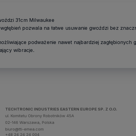
woździ 31cm Milwaukee
wgłębień pozwala na łatwe usuwanie gwoździ bez znacz
ożliwiające podważenie nawet najbardziej zagłębionych 
jący wibracje.
TECHTRONIC INDUSTRIES EASTERN EUROPE SP. Z O.O.
ul. Komitetu Obrony Robotników 45A
02-146 Warszawa, Polska
biuro@tti-emea.com
+48 24 24 24 004