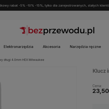
kowy rabat -5% -10% -15%, tylko dla zarejestrowanych, stałych klient
Elektronarzędzia
Akcesoria
Narzędzia ręczne
wy długi 4.0mm HEX Milwaukee
Klucz
Cena:
23,50