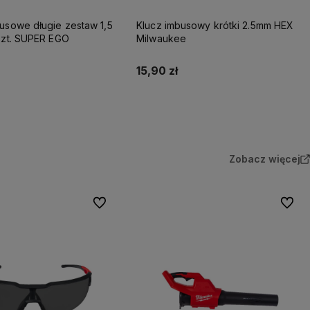
usowe długie zestaw 1,5
Klucz imbusowy krótki 2.5mm HEX
szt. SUPER EGO
Milwaukee
15,90 zł
adom o dostępności
Do koszyka
Zobacz więcej
Do ulubionych
Do ulu