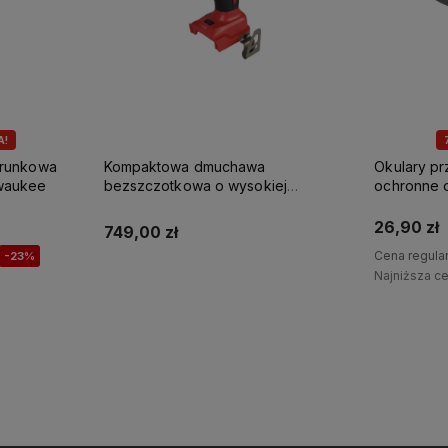
A!
erunkowa
Kompaktowa dmuchawa
Okulary p
waukee
bezszczotkowa o wysokiej
ochronne 
prędkości M18 BLHSB-0 Milwaukee
Milwaukee
26,90 zł
749,00 zł
Cena regula
-23%
Najniższa c
Powiadom o dostępności