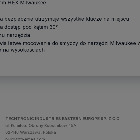
0mm HEX Milwaukee
a bezpiecznie utrzymuje wszystkie klucze na miejscu
ia dostęp pod kątem 30°
aru narzędzia
ia łatwe mocowanie do smyczy do narzędzi Milwaukee 
a na wysokościach
TECHTRONIC INDUSTRIES EASTERN EUROPE SP. Z O.O.
ul. Komitetu Obrony Robotników 45A
02-146 Warszawa, Polska
biuro@tti-emea.com