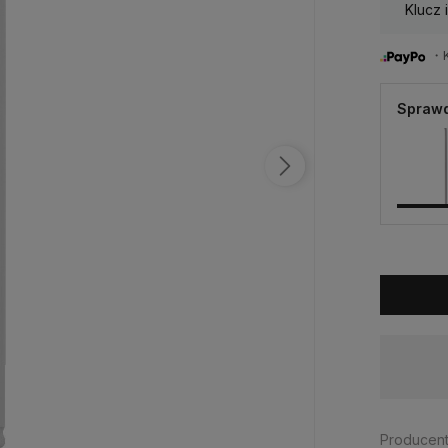
Klucz
・Ku
Sprawd
Dostępność:
spodziewana dostawa
Producent