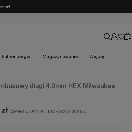
ów ❤️!
Rothenberger
Magazynowanie
Więcej
Wybierz coś dla siebie z naszej aktualnej
 imbusowy długi 4.0mm HEX Milwaukee
oferty lub zaloguj się, aby przywrócić dodane
produkty do listy z poprzedniej sesji.
 zł
zawiera 23.00% VAT, bez kosztów dostawy