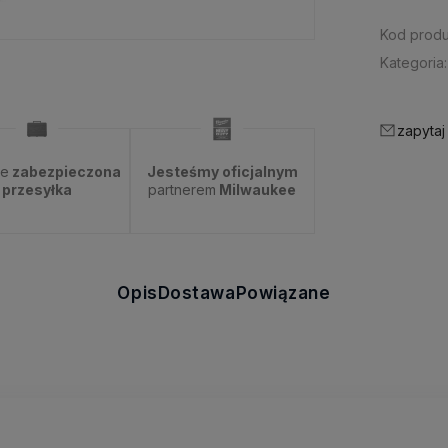
Kod produ
Kategoria:
zapytaj
ie
zabezpieczona
Jesteśmy oficjalnym
przesyłka
partnerem
Milwaukee
Opis
Dostawa
Powiązane