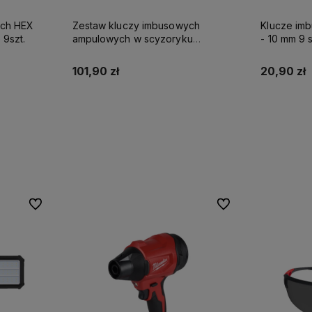
ych HEX
Zestaw kluczy imbusowych
Klucze imb
 9szt.
ampulowych w scyzoryku
- 10 mm 9 
Milwaukee
101,90 zł
20,90 zł
Do koszyka
Powi
Do ulubionych
Do ulubionych