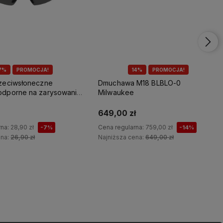
7%
PROMOCJA!
14%
PROMOCJA!
rzeciwsłoneczne
Dmuchawa M18 BLBLO-0
odporne na zarysowania
Milwaukee
649,00 zł
rna:
28,90 zł
Cena regularna:
759,00 zł
-7%
-14%
ena:
26,90 zł
Najniższa cena:
649,00 zł
Do koszyka
Do koszyka