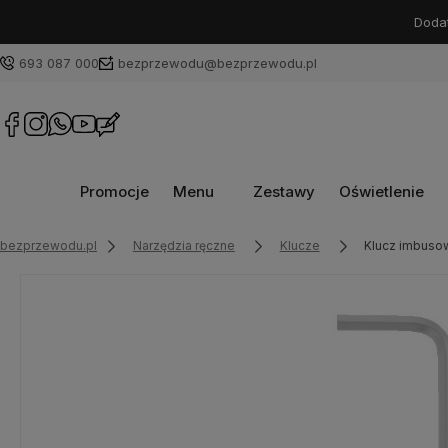
Dodat
693 087 000
bezprzewodu@bezprzewodu.pl
Promocje
Menu
Zestawy
Oświetlenie
bezprzewodu.pl
Narzędzia ręczne
Klucze
Klucz imbuso