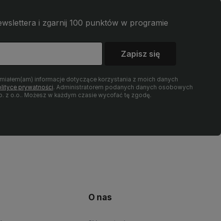
wslettera i zgarnij 100 punktów w programie
Zapisz się
umiałem(am) informacje dotyczące korzystania z moich danych
lityce prywatności
. Administratorem podanych danych osobowych
 z o.o.. Możesz w każdym czasie wycofać tę zgodę.
O nas