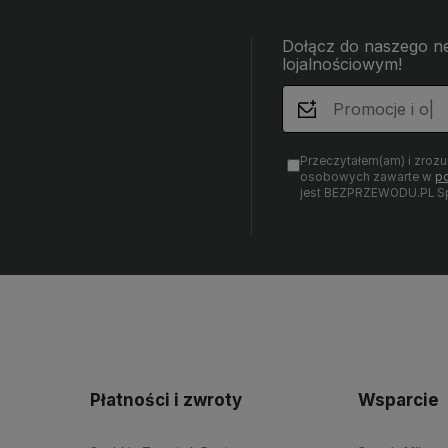
Dołącz do naszego ne
lojalnościowym!
Przeczytałem(am) i zroz
osobowych zawarte w
po
jest BEZPRZEWODU.PL Sp.
Płatności i zwroty
Wsparcie