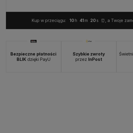
Kup w przeciągu:
10
41
19
⏰, a Twoje zamó
Dostępność:
> 3 szt.
Bezpieczne
płatności
Szybkie zwroty
Świetn
BLIK
dzięki PayU
przez
InPost