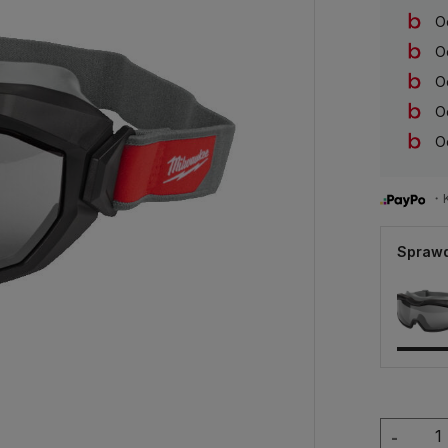
O
O
O
O
O
・Ku
Sprawd
-