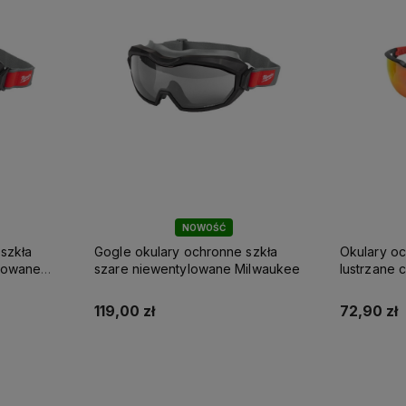
NOWOŚĆ
szkła
Gogle okulary ochronne szkła
Okulary o
lowane
szare niewentylowane Milwaukee
lustrzane
119,00 zł
72,90 zł
Do koszyka