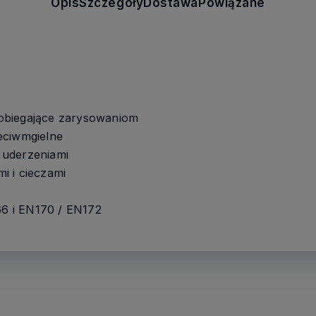
Opis
Szczegóły
Dostawa
Powiązane
obiegające zarysowaniom
eciwmgielne
 uderzeniami
i i cieczami
66 i EN170 / EN172