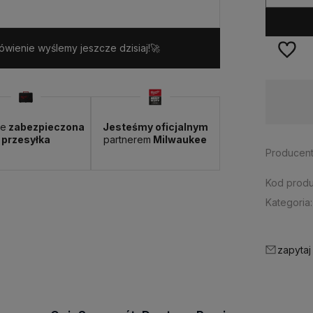
wienie wyślemy jeszcze dzisiaj!🚀
Wysyłka w:
24 godziny
ie
zabezpieczona
Jesteśmy oficjalnym
przesyłka
partnerem
Milwaukee
Producent
Kod produ
Kategoria:
zapytaj