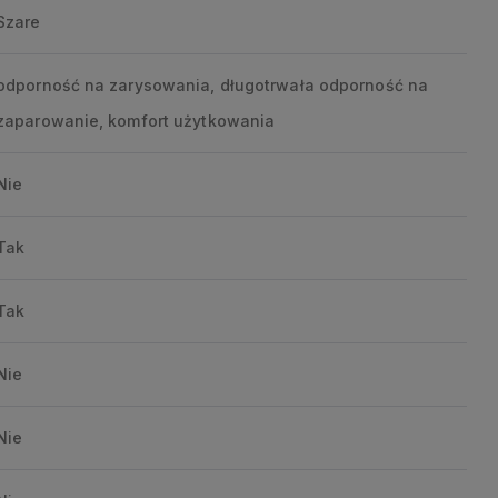
Szare
odporność na zarysowania, długotrwała odporność na
zaparowanie, komfort użytkowania
Nie
Tak
Tak
Nie
Nie