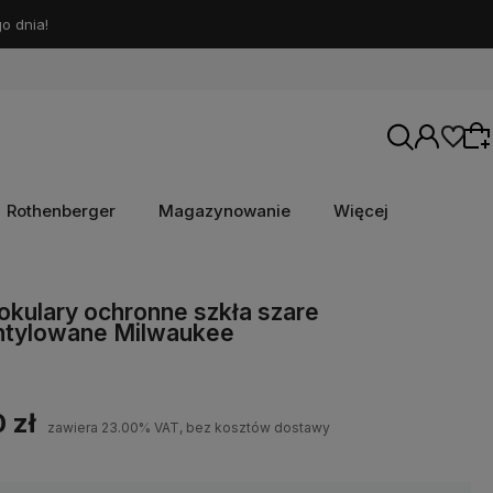
o dnia!
Rothenberger
Magazynowanie
Więcej
Wybierz coś dla siebie z naszej aktualnej
okulary ochronne szkła szare
ntylowane Milwaukee
oferty lub zaloguj się, aby przywrócić dodane
produkty do listy z poprzedniej sesji.
 zł
zawiera 23.00% VAT, bez kosztów dostawy