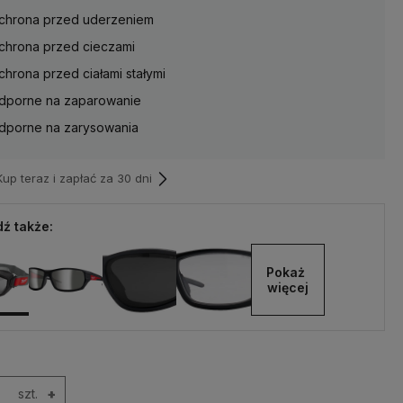
chrona przed uderzeniem
chrona przed cieczami
chrona przed ciałami stałymi
dporne na zaparowanie
dporne na zarysowania
p teraz i zapłać za 30 dni
ź także:
Pokaż 
więcej
szt.
+