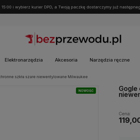
 15:00 i wybierz kurier DPD, a Twoją paczkę dostarczymy już następneg
Elektronarzędzia
Akcesoria
Narzędzia ręczne
chronne szkła szare niewentylowane Milwaukee
Gogle 
NOWOŚĆ
niewe
Cena:
119,00