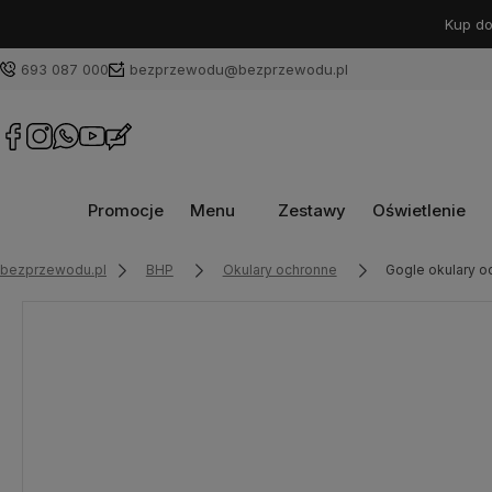
Kup do
693 087 000
bezprzewodu@bezprzewodu.pl
Promocje
Menu
Zestawy
Oświetlenie
bezprzewodu.pl
BHP
Okulary ochronne
Gogle okulary o