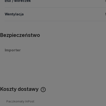
Etui / woreczek
Wentylacja
Bezpieczeństwo
Importer
Koszty dostawy
Cena nie zawiera ewentualnych
Paczkomaty InPost
kosztów płatności