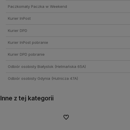
Paczkomaty Paczka w Weekend
Kurier InPost
Kurier DPD
Kurier InPost pobranie
Kurier DPD pobranie
Odbiór osobisty Białystok
(Hetmańska 65A)
Odbiór osobisty Gdynia
(Hutnicza 47A)
Inne z tej kategorii
onych
onych
Do ulubionych
Do ulubionych