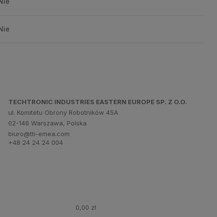
Nie
Nie
TECHTRONIC INDUSTRIES EASTERN EUROPE SP. Z O.O.
ul. Komitetu Obrony Robotników 45A
02-146 Warszawa, Polska
biuro@tti-emea.com
+48 24 24 24 004
0,00 zł