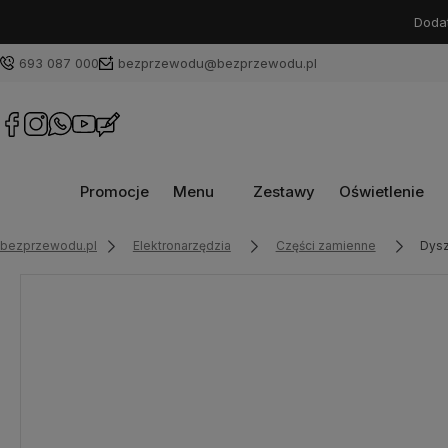
Dodat
693 087 000
bezprzewodu@bezprzewodu.pl
Promocje
Menu
Zestawy
Oświetlenie
bezprzewodu.pl
Elektronarzędzia
Części zamienne
Dysz