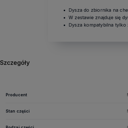
Dysza do zbiornika na c
W zestawie znajduje się d
Dysza kompatybilna tylk
Szczegóły
Producent
Stan części
Rodzaj części