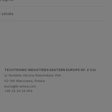
1 sztuka
TECHTRONIC INDUSTRIES EASTERN EUROPE SP. Z O.O.
ul. Komitetu Obrony Robotników 45A
02-146 Warszawa, Polska
biuro@tti-emea.com
+48 24 24 24 004