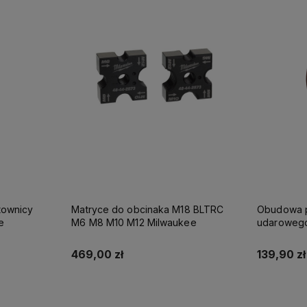
townicy
Matryce do obcinaka M18 BLTRC
Obudowa p
e
M6 M8 M10 M12 Milwaukee
udarowego
Milwaukee
469,00 zł
139,90 zł
Do koszyka