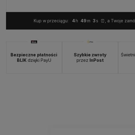
Dostawa:
Darmowa
Kup w przeciągu:
4
49
1
⏰, a Twoje zamów
Bezpieczne
płatności
Szybkie zwroty
Świetn
BLIK
dzięki PayU
przez
InPost