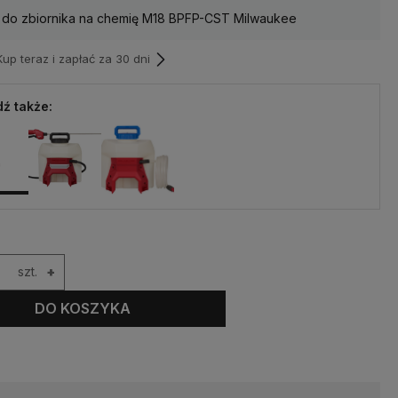
 do zbiornika na chemię M18 BPFP-CST Milwaukee
p teraz i zapłać za 30 dni
ź także:
szt.
+
DO KOSZYKA