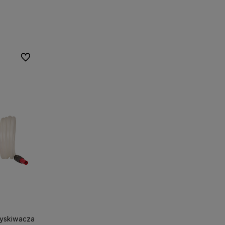
Do ulubionych
ryskiwacza