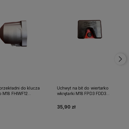
rzekładni do klucza
Uchwyt na bit do wiertarko
 M18 FHIWF12
wkrętarki M18 FPD3 FDD3
Milwaukee
35,90 zł
Do koszyka
Do koszyka