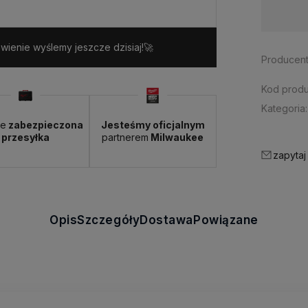
Dostępność:
> 10 szt.
ienie wyślemy jeszcze dzisiaj!🚀
Producent
Kod produ
Kategoria:
ie
zabezpieczona
Jesteśmy oficjalnym
przesyłka
partnerem
Milwaukee
zapytaj
Opis
Szczegóły
Dostawa
Powiązane