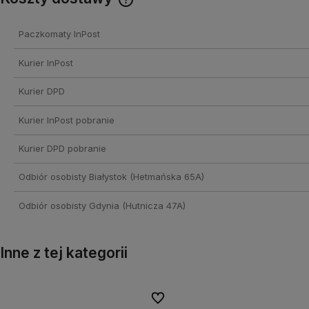
Cena nie zawiera ewentualnych
Paczkomaty InPost
kosztów płatności
Kurier InPost
Kurier DPD
Kurier InPost pobranie
Kurier DPD pobranie
Odbiór osobisty Białystok
(Hetmańska 65A)
Odbiór osobisty Gdynia
(Hutnicza 47A)
Inne z tej kategorii
onych
onych
Do ulubionych
Do ulubionych