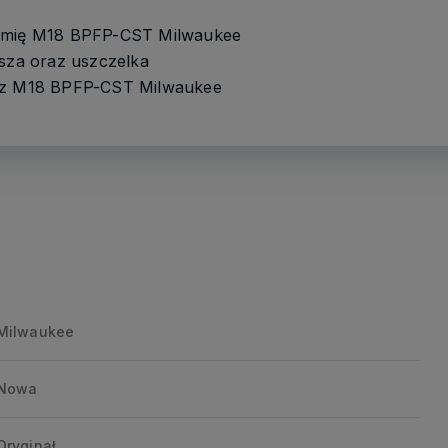
hemię M18 BPFP-CST Milwaukee
ysza oraz uszczelka
o z M18 BPFP-CST Milwaukee
Milwaukee
Nowa
Oryginał