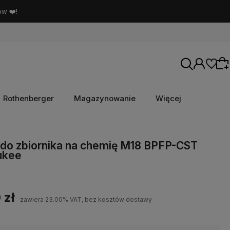
ów ❤️!
Rothenberger
Magazynowanie
Więcej
Wybierz coś dla siebie z naszej aktualnej
do zbiornika na chemię M18 BPFP-CST
ukee
oferty lub zaloguj się, aby przywrócić dodane
produkty do listy z poprzedniej sesji.
 zł
zawiera 23.00% VAT, bez kosztów dostawy