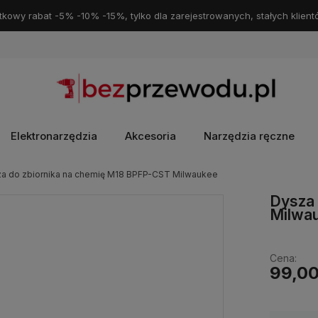
kowy rabat -5% -10% -15%, tylko dla zarejestrowanych, stałych klient
Elektronarzędzia
Akcesoria
Narzędzia ręczne
a do zbiornika na chemię M18 BPFP-CST Milwaukee
Dysza 
Milwa
Cena:
99,00