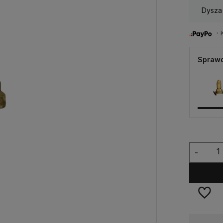
Dysza
・Ku
Sprawd
-