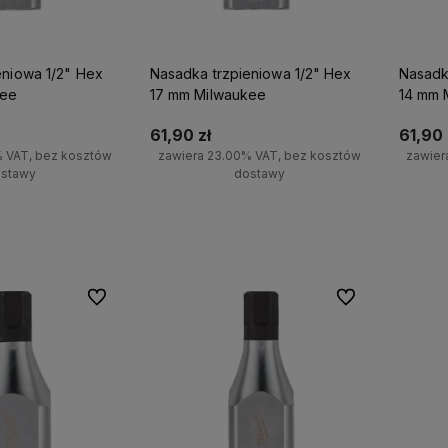
eniowa 1/2" Hex
Nasadka trzpieniowa 1/2" Hex
Nasadk
kee
17 mm Milwaukee
14 mm 
61,90 zł
61,90 
% VAT, bez kosztów
zawiera 23.00% VAT, bez kosztów
zawier
stawy
dostawy
koszyka
Do koszyka
Do ulubionych
Do ulubionych