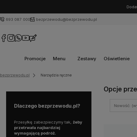
Dodat
693 087 000
bezprzewodu@bezprzewodu.pl
Promocje
Menu
Zestawy
Oświetlenie
bezprzewodu.pl
Narzędzia ręczne
Opcje prze
Dlaczego bezprzewodu.pl?
Nowość: (wy
ożesz
Przesyłkę zabezpieczymy tak,
żeby
Zarejestrujemy za Ciebie 
pne w
przetrwała najbardziej
do przedłużonej gwarancj
e do
wymagającą podróż.
nie musiał sam tego robić!