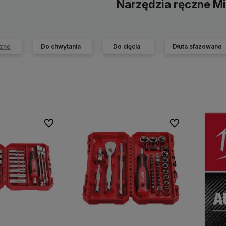
Narzędzia ręczne M
czne
Do chwytania
Do cięcia
Dłuta sfazowane
Do ulubionych
Do ulubionych