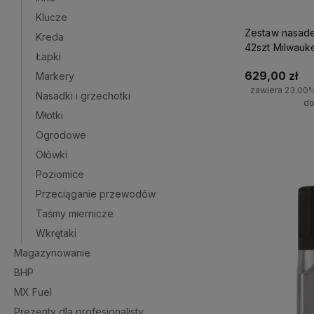
Klucze
Zestaw nasadek
Kreda
42szt Milwauk
Łapki
629,00 zł
Markery
zawiera 23.00
Nasadki i grzechotki
do
Młotki
Ogrodowe
Do 
Ołówki
Poziomice
Przeciąganie przewodów
Taśmy miernicze
Wkrętaki
Magazynowanie
BHP
MX Fuel
Prezenty dla profesjonalisty