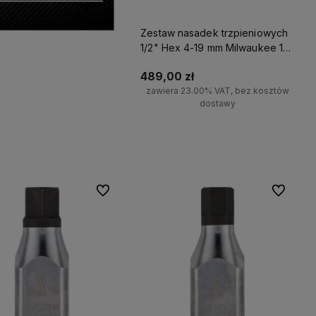
Zestaw nasadek trzpieniowych
1/2" Hex 4-19 mm Milwaukee 10
szt.
489,00 zł
zawiera 23.00% VAT, bez kosztów
dostawy
Do koszyka
Do ulubionych
Do ulubio