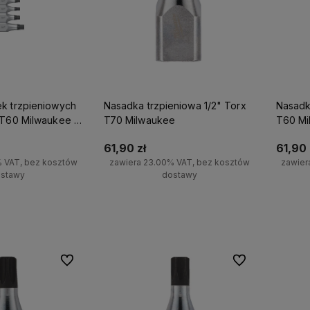
k trzpieniowych
Nasadka trzpieniowa 1/2" Torx
Nasadk
-T60 Milwaukee 9
T70 Milwaukee
T60 Mi
61,90 zł
61,90 
% VAT, bez kosztów
zawiera 23.00% VAT, bez kosztów
zawier
stawy
dostawy
koszyka
Powiadom o dostępności
Po
Do ulubionych
Do ulubionych