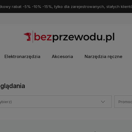
kowy rabat -5% -10% -15%, tylko dla zarejestrowanych, stałych klient
Elektronarzędzia
Akcesoria
Narzędzia ręczne
glądania
bierz)
Promocj
sprzęt
Darmowa dostawa
do Paczkomatu
Darmowe zwroty
za
i,
żebyś
InPost
od 69zł.
pośrednictwem InPost pop
szybkiezwroty.pl