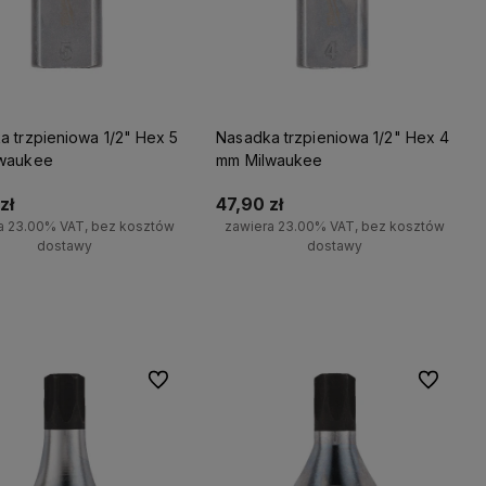
a trzpieniowa 1/2" Hex 5
Nasadka trzpieniowa 1/2" Hex 4
waukee
mm Milwaukee
zł
47,90 zł
a 23.00% VAT, bez kosztów
zawiera 23.00% VAT, bez kosztów
dostawy
dostawy
Do koszyka
Do koszyka
Do ulubionych
Do ulubio