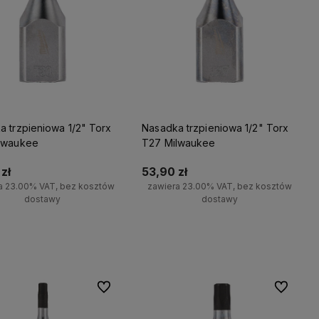
a trzpieniowa 1/2" Torx
Nasadka trzpieniowa 1/2" Torx
lwaukee
T27 Milwaukee
zł
53,90 zł
a 23.00% VAT, bez kosztów
zawiera 23.00% VAT, bez kosztów
dostawy
dostawy
Do koszyka
Do koszyka
Do ulubionych
Do ulubio