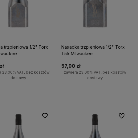
a trzpieniowa 1/2" Torx
Nasadka trzpieniowa 1/2" Torx
lwaukee
T55 Milwaukee
zł
57,90 zł
a 23.00% VAT, bez kosztów
zawiera 23.00% VAT, bez kosztów
dostawy
dostawy
wiadom o dostępności
Do koszyka
Do ulubionych
Do ulubio