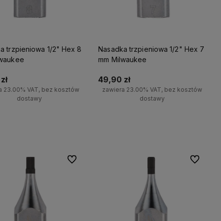
a trzpieniowa 1/2" Hex 8
Nasadka trzpieniowa 1/2" Hex 7
waukee
mm Milwaukee
zł
49,90 zł
a 23.00% VAT, bez kosztów
zawiera 23.00% VAT, bez kosztów
dostawy
dostawy
wiadom o dostępności
Do koszyka
Do ulubionych
Do ulubio