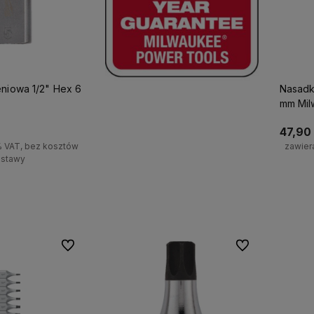
eniowa 1/2" Hex 6
Nasadk
mm Mil
47,90 
% VAT, bez kosztów
zawier
stawy
koszyka
Do ulubionych
Do ulubionych