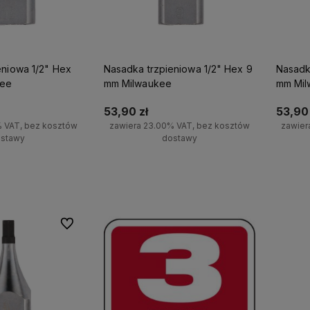
eniowa 1/2" Hex
Nasadka trzpieniowa 1/2" Hex 9
Nasadk
kee
mm Milwaukee
mm Mil
53,90 zł
53,90 
% VAT, bez kosztów
zawiera 23.00% VAT, bez kosztów
zawier
stawy
dostawy
koszyka
Do koszyka
Po
Do ulubionych