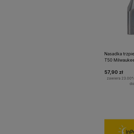
Nasadka trzpi
T50 Milwauke
57,90 zł
zawiera 23.00
do
Do 