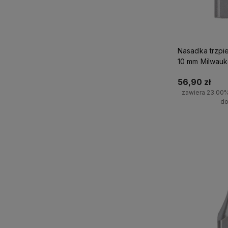
Nasadka trzpi
10 mm Milwau
56,90 zł
zawiera 23.00
do
Do 