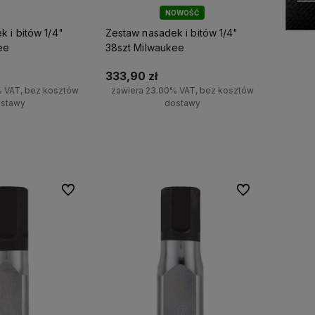
NOWOŚĆ
 i bitów 1/4"
Zestaw nasadek i bitów 1/4"
ee
38szt Milwaukee
333,90 zł
% VAT, bez kosztów
zawiera 23.00% VAT, bez kosztów
stawy
dostawy
koszyka
Do koszyka
Do ulubionych
Do ulubionych