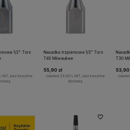
eniowa 1/2" Torx
Nasadka trzpieniowa 1/2" Torx
Nasadk
e
T45 Milwaukee
T30 Mi
55,90 zł
53,90 
% VAT, bez kosztów
zawiera 23.00% VAT, bez kosztów
zawier
stawy
dostawy
koszyka
Do koszyka
Do ulubionych