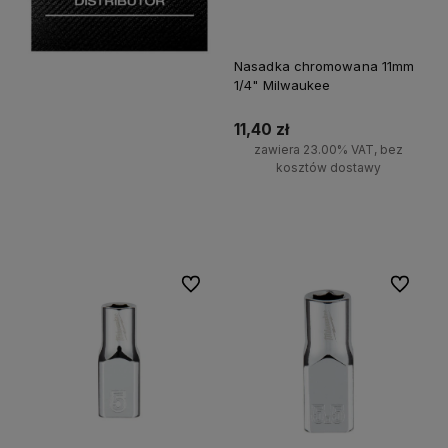
Nasadka chromowana 11mm
1/4" Milwaukee
11,40 zł
zawiera 23.00% VAT, bez
kosztów dostawy
Do koszyka
Do ulubionych
Do ulubi