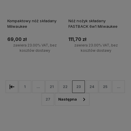
Kompaktowy nóż składany
Nóż nożyk składany
Milwaukee
FASTBACK 6w1 Milwaukee
69,00 zł
111,70 zł
zawiera 23.00% VAT, bez
zawiera 23.00% VAT, bez
kosztów dostawy
kosztów dostawy
Do koszyka
Do koszyka
1
...
21
22
23
24
25
...
27