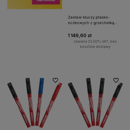
Zestaw kluczy płasko-
oczkowych z grzechotką
MAX BITE Milwaukee 15szt.
1 149,60 zł
zawiera 23.00% VAT, bez
kosztów dostawy
Do koszyka
Do ulubionych
Do ulubi