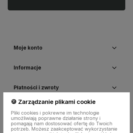
Moje konto
Informacje
Płatności i zwroty
🍪 Zarządzanie plikami cookie
Wsparcie
Pliki cookies i pokrewne im technologie
umożliwiają poprawne działanie strony i
pomagają nam dostosować ofertę do Twoich
O nas
potrzeb. Możesz zaakceptować wykorzystanie