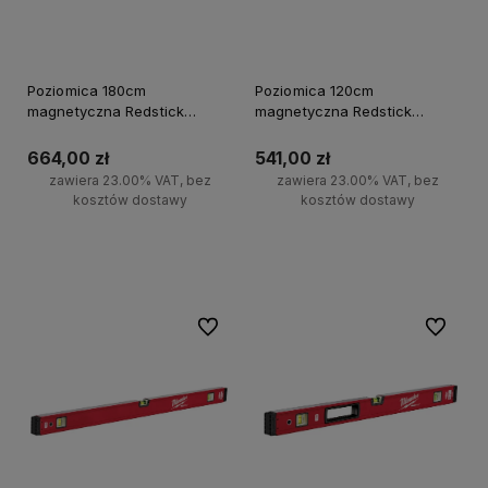
Poziomica 180cm
Poziomica 120cm
magnetyczna Redstick
magnetyczna Redstick
Backbone Milwaukee
Backbone Milwaukee
664,00 zł
541,00 zł
zawiera 23.00% VAT, bez
zawiera 23.00% VAT, bez
kosztów dostawy
kosztów dostawy
Do koszyka
Do koszyka
Do ulubionych
Do ulubi