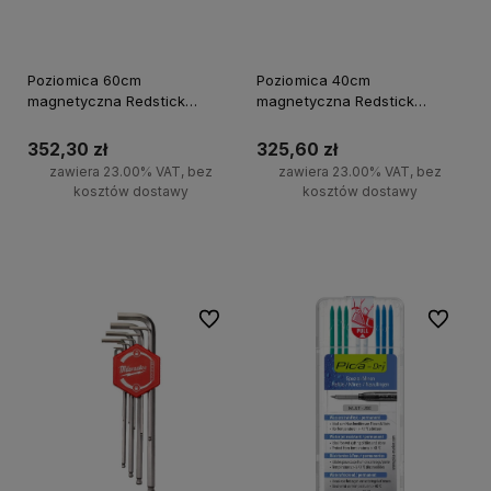
Poziomica 60cm
Poziomica 40cm
magnetyczna Redstick
magnetyczna Redstick
Backbone Milwaukee
Backbone Milwaukee
352,30 zł
325,60 zł
zawiera 23.00% VAT, bez
zawiera 23.00% VAT, bez
kosztów dostawy
kosztów dostawy
Do koszyka
Do koszyka
Do ulubionych
Do ulubi