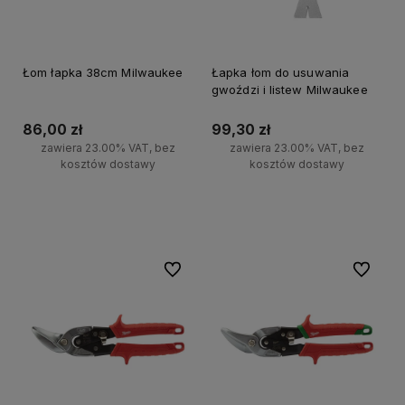
Łom łapka 38cm Milwaukee
Łapka łom do usuwania
gwoździ i listew Milwaukee
86,00 zł
99,30 zł
zawiera 23.00% VAT, bez
zawiera 23.00% VAT, bez
kosztów dostawy
kosztów dostawy
Do koszyka
Do koszyka
Do ulubionych
Do ulubi