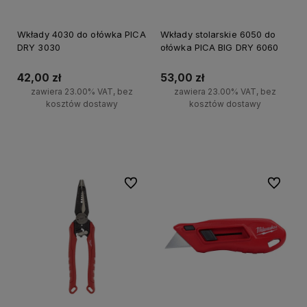
Wkłady 4030 do ołówka PICA
Wkłady stolarskie 6050 do
DRY 3030
ołówka PICA BIG DRY 6060
42,00 zł
53,00 zł
zawiera 23.00% VAT, bez
zawiera 23.00% VAT, bez
kosztów dostawy
kosztów dostawy
Do koszyka
Do koszyka
Do ulubionych
Do ulubi