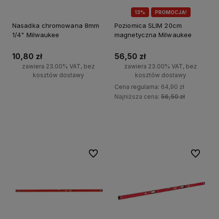
13%
PROMOCJA!
Nasadka chromowana 8mm
Poziomica SLIM 20cm
1/4" Milwaukee
magnetyczna Milwaukee
10,80 zł
56,50 zł
zawiera 23.00% VAT, bez
zawiera 23.00% VAT, bez
kosztów dostawy
kosztów dostawy
Cena regularna:
64,90 zł
Najniższa cena:
56,50 zł
Do koszyka
Do koszyka
Do ulubionych
Do ulubi