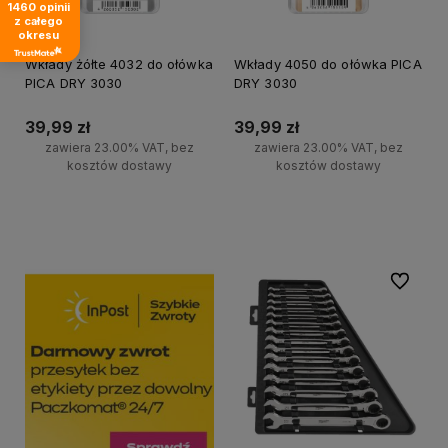
1460
opinii
z całego
okresu
Wkłady żółte 4032 do ołówka
Wkłady 4050 do ołówka PICA
PICA DRY 3030
DRY 3030
39,99 zł
39,99 zł
zawiera 23.00% VAT, bez
zawiera 23.00% VAT, bez
kosztów dostawy
kosztów dostawy
Do koszyka
Do koszyka
Do ulubi