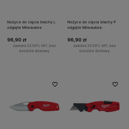
Nożyce do cięcia blachy L
Nożyce do cięcia blachy P
odgięte Milwaukee
odgięte Milwaukee
96,90 zł
96,90 zł
zawiera 23.00% VAT, bez
zawiera 23.00% VAT, bez
kosztów dostawy
kosztów dostawy
Do koszyka
Do koszyka
Do ulubionych
Do ulubi