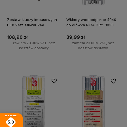
Zestaw kluczy imbusowych
Wkłady wodoodporne 4040
HEX 9szt. Milwaukee
do ołówka PICA DRY 3030
108,90 zł
39,99 zł
zawiera 23.00% VAT, bez
zawiera 23.00% VAT, bez
kosztów dostawy
kosztów dostawy
Do koszyka
Do koszyka
Do ulubionych
Do ulubi
5.0