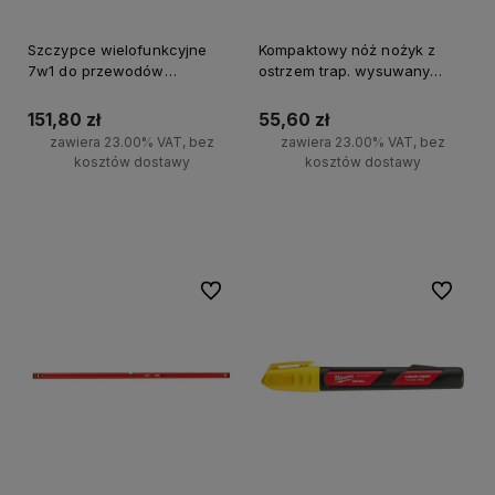
Szczypce wielofunkcyjne
Kompaktowy nóż nożyk z
7w1 do przewodów
ostrzem trap. wysuwany
Milwaukee
Milwaukee
151,80 zł
55,60 zł
zawiera 23.00% VAT, bez
zawiera 23.00% VAT, bez
kosztów dostawy
kosztów dostawy
Do koszyka
Do koszyka
Do ulubionych
Do ulubi