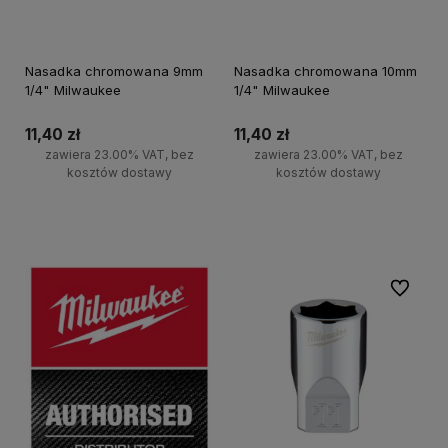
Nasadka chromowana 9mm
Nasadka chromowana 10mm
1/4" Milwaukee
1/4" Milwaukee
11,40 zł
11,40 zł
zawiera 23.00% VAT, bez
zawiera 23.00% VAT, bez
kosztów dostawy
kosztów dostawy
Do koszyka
Do koszyka
Do ulubi