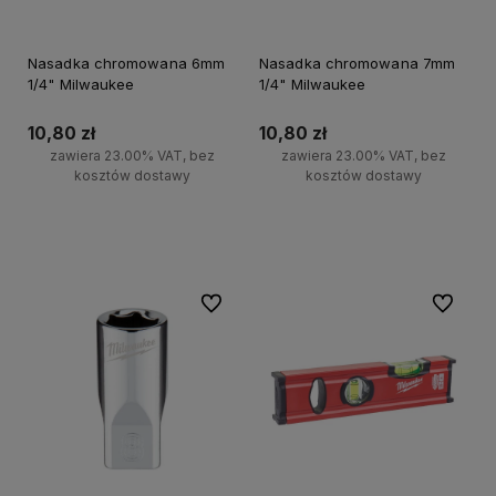
Nasadka chromowana 6mm
Nasadka chromowana 7mm
1/4" Milwaukee
1/4" Milwaukee
10,80 zł
10,80 zł
zawiera 23.00% VAT, bez
zawiera 23.00% VAT, bez
kosztów dostawy
kosztów dostawy
Do koszyka
Do koszyka
Do ulubionych
Do ulubi