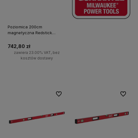
Poziomica 200cm
magnetyczna Redstick
Backbone Milwaukee
742,80 zł
zawiera 23.00% VAT, bez
kosztów dostawy
Do koszyka
Do ulubionych
Do ulubi