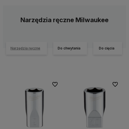
Narzędzia ręczne Milwaukee
Narzędzia ręczne
Do chwytania
Do cięcia
Do ulubionych
Do ulubi