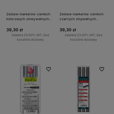
Zestaw markerów cienkich
Zestaw markerów cienkich
kolorowych zmwywalnych
czarnych zmywalnych
Milwaukee 4szt.
Milwaukee 4szt.
39,30 zł
39,30 zł
zawiera 23.00% VAT, bez
zawiera 23.00% VAT, bez
kosztów dostawy
kosztów dostawy
Do koszyka
Do koszyka
Do ulubionych
Do ulubi