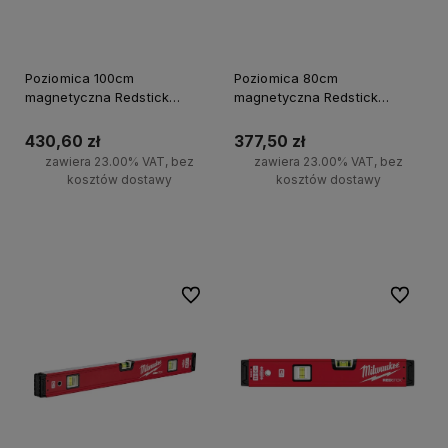
Poziomica 100cm
Poziomica 80cm
magnetyczna Redstick
magnetyczna Redstick
Backbone Milwaukee
Backbone Milwaukee
430,60 zł
377,50 zł
zawiera 23.00% VAT, bez
zawiera 23.00% VAT, bez
kosztów dostawy
kosztów dostawy
Do koszyka
Do koszyka
Do ulubionych
Do ulubi