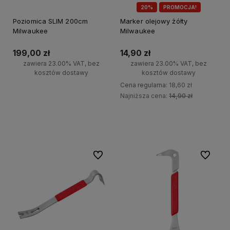
20%
PROMOCJA!
Poziomica SLIM 200cm
Marker olejowy żółty
Milwaukee
Milwaukee
199,00 zł
14,90 zł
zawiera 23.00% VAT, bez
zawiera 23.00% VAT, bez
kosztów dostawy
kosztów dostawy
Cena regularna:
18,60 zł
Najniższa cena:
14,90 zł
Do koszyka
Do koszyka
Do ulubionych
Do ulubi