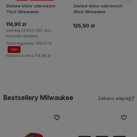
Zestaw bitów udarowych
Zestaw bitów udarowych
70szt Milwaukee
38szt Milwaukee
114,90 zł
125,90 zł
zawiera 23.00% VAT, bez
kosztów dostawy
Cena regularna:
199,00 zł
Do koszyka
-42%
Najniższa cena:
114,90 zł
Do koszyka
Bestsellery Milwaukee
Zobacz więcej
Do ulubionych
Do ulubi