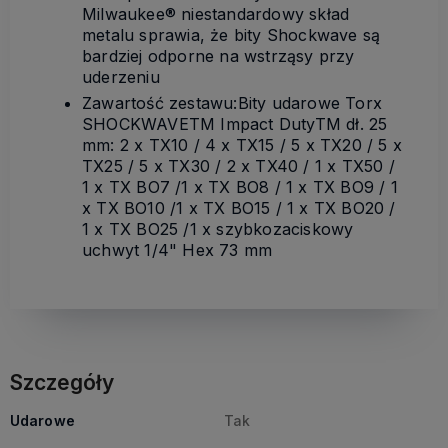
Milwaukee® niestandardowy skład
metalu sprawia, że bity Shockwave są
bardziej odporne na wstrząsy przy
uderzeniu
Zawartość zestawu:Bity udarowe Torx
SHOCKWAVETM Impact DutyTM dł. 25
mm: 2 x TX10 / 4 x TX15 / 5 x TX20 / 5 x
TX25 / 5 x TX30 / 2 x TX40 / 1 x TX50 /
1 x TX BO7 /1 x TX BO8 / 1 x TX BO9 / 1
x TX BO10 /1 x TX BO15 / 1 x TX BO20 /
1 x TX BO25 /1 x szybkozaciskowy
uchwyt 1/4" Hex 73 mm
Szczegóły
Udarowe
Tak