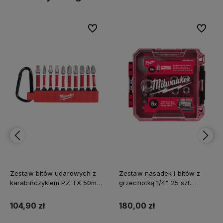
bionych
bionych
Do ulubionych
Do ulubionych
Do ulubi
Do ulubi
Zestaw bitów udarowych z
Zestaw nasadek i bitów z
karabińczykiem PZ TX 50mm
grzechotką 1/4" 25 szt.
Milwaukee 10 szt.
Milwaukee
104,90 zł
180,00 zł