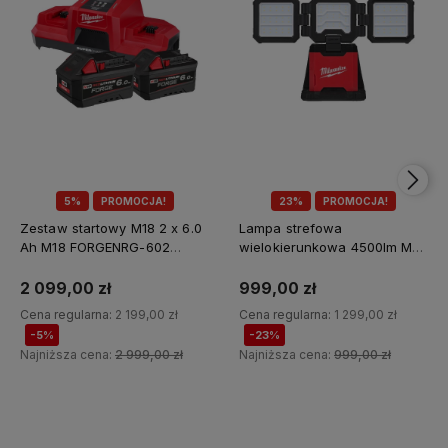
5%
PROMOCJA!
23%
PROMOCJA!
Zestaw startowy M18 2 x 6.0
Lampa strefowa
Ah M18 FORGENRG-602
wielokierunkowa 4500lm M18
Milwaukee
MDTL-0 Milwaukee
2 099,00 zł
999,00 zł
Cena regularna:
2 199,00 zł
Cena regularna:
1 299,00 zł
-5%
-23%
Najniższa cena:
2 999,00 zł
Najniższa cena:
999,00 zł
Do koszyka
Do koszyka