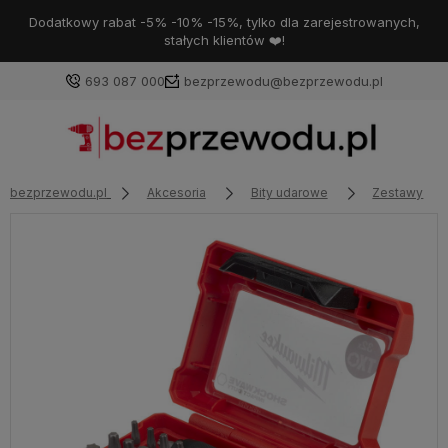
Dodatkowy rabat -5% -10% -15%, tylko dla zarejestrowanych,
stałych klientów ❤️!
693 087 000
bezprzewodu@bezprzewodu.pl
bezprzewodu.pl
Akcesoria
Bity udarowe
Zestawy