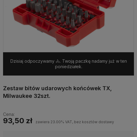
Dzisiaj odpoczywamy 🚴. Twoją paczkę nadamy już w ten
poniedziałek.
Zestaw bitów udarowych końcówek TX,
Milwaukee 32szt.
Cena:
93,50 zł
zawiera 23.00% VAT, bez kosztów dostawy