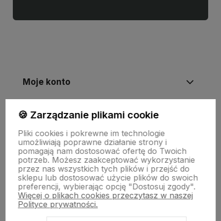
Moje konto
🍪 Zarządzanie plikami cookie
Informacje
Pliki cookies i pokrewne im technologie
umożliwiają poprawne działanie strony i
Płatności i zwroty
pomagają nam dostosować ofertę do Twoich
potrzeb. Możesz zaakceptować wykorzystanie
przez nas wszystkich tych plików i przejść do
sklepu lub dostosować użycie plików do swoich
Wsparcie
preferencji, wybierając opcję "Dostosuj zgody".
Więcej o plikach cookies przeczytasz w naszej
Polityce prywatności.
O nas