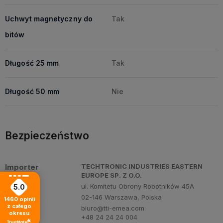
Uchwyt magnetyczny do
Tak
bitów
Długość 25 mm
Tak
Długość 50 mm
Nie
Bezpieczeństwo
Importer
TECHTRONIC INDUSTRIES EASTERN
EUROPE SP. Z O.O.
ul. Komitetu Obrony Robotników 45A
5.0
02-146 Warszawa, Polska
1460
opinii
z całego
biuro@tti-emea.com
okresu
+48 24 24 24 004