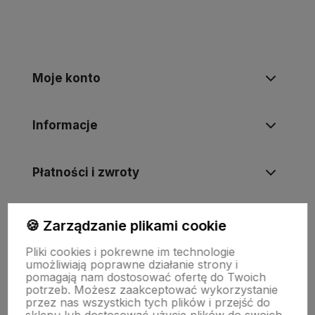
Moje konto
Informacje
Płatności i zwroty
Wsparcie
🍪 Zarządzanie plikami cookie
Pliki cookies i pokrewne im technologie
umożliwiają poprawne działanie strony i
O nas
pomagają nam dostosować ofertę do Twoich
potrzeb. Możesz zaakceptować wykorzystanie
przez nas wszystkich tych plików i przejść do