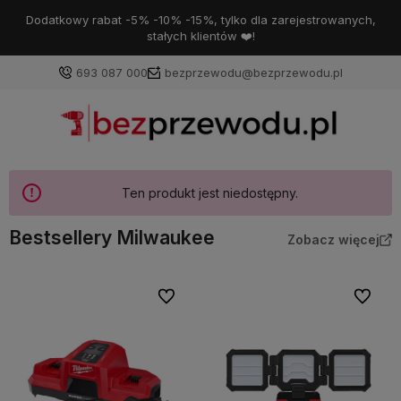
Dodatkowy rabat -5% -10% -15%, tylko dla zarejestrowanych,
stałych klientów ❤️!
693 087 000
bezprzewodu@bezprzewodu.pl
Ten produkt jest niedostępny.
Bestsellery Milwaukee
Zobacz więcej
Do ulubionych
Do ulubi