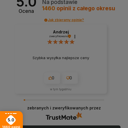
5.0
Na podstawie
1460
opinii
z całego okresu
Ocena
Jak zbieramy opinie?
Andrzej
zweryfikowano
Szybka wysyłka najlepsze ceny
0
0
w tym tygodniu
zebranych i zweryfikowanych przez
5.0
1460
opinii