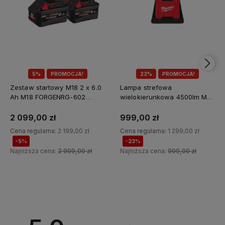
5%
PROMOCJA!
23%
PROMOCJA!
Zestaw startowy M18 2 x 6.0
Lampa strefowa
Ah M18 FORGENRG-602
wielokierunkowa 4500lm M18
Milwaukee
MDTL-0 Milwaukee
2 099,00 zł
999,00 zł
Cena regularna:
2 199,00 zł
Cena regularna:
1 299,00 zł
-5%
-23%
Najniższa cena:
2 999,00 zł
Najniższa cena:
999,00 zł
Do koszyka
Do koszyka