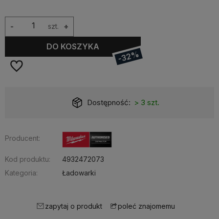
-
szt.
+
DO KOSZYKA
-32%
Dostępność:
> 3 szt.
Producent:
Kod produktu:
4932472073
Kategoria:
Ładowarki
zapytaj o produkt
poleć znajomemu