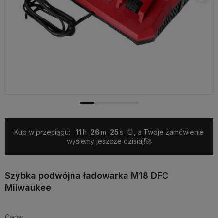
Kup w przeciągu:
11
26
24
⏰, a Twoje zamówienie
wyślemy jeszcze dzisiaj!🚀
Szybka podwójna ładowarka M18 DFC
Milwaukee
Cena: