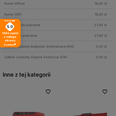
Kurier InPost
19,90 zł
Kurier DPD
19,90 zł
Kurier InPost pobranie
27,90 zł
5.0
1460
opinii
Kurier DPD pobranie
27,90 zł
z całego
okresu
Odbiór osobisty Białystok
(Hetmańska 65A)
0,00 zł
Odbiór osobisty Gdynia
(Hutnicza 47A)
0,00 zł
Inne z tej kategorii
bionych
bionych
Do ulubionych
Do ulubionych
Do ulubi
Do ulubi