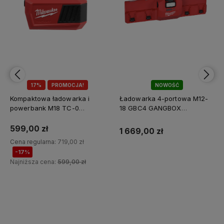
17%
PROMOCJA!
NOWOŚĆ
Kompaktowa ładowarka i
Ładowarka 4-portowa M12-
powerbank M18 TC-0
18 GBC4 GANGBOX
Milwaukee
Milwaukee
599,00 zł
1 669,00 zł
Cena regularna:
719,00 zł
-17%
Najniższa cena:
599,00 zł
Do koszyka
Do koszyka