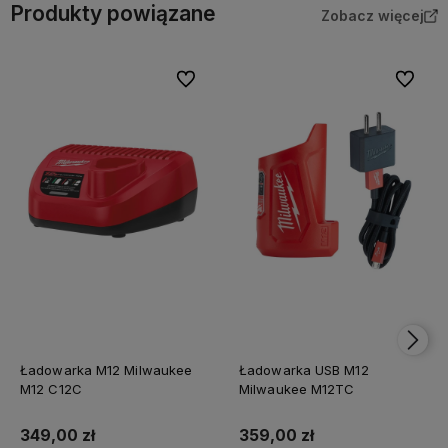
Produkty powiązane
Zobacz więcej
Do ulubionych
Do ulubi
Ładowarka M12 Milwaukee
Ładowarka USB M12
M12 C12C
Milwaukee M12TC
349,00 zł
359,00 zł