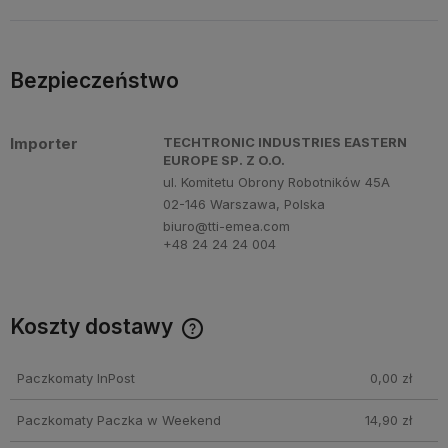
Bezpieczeństwo
Importer
TECHTRONIC INDUSTRIES EASTERN
EUROPE SP. Z O.O.
ul. Komitetu Obrony Robotników 45A
02-146 Warszawa, Polska
biuro@tti-emea.com
+48 24 24 24 004
Koszty dostawy
Cena nie zawiera ewentualnych kosztów płatności
Paczkomaty InPost
0,00 zł
Paczkomaty Paczka w Weekend
14,90 zł