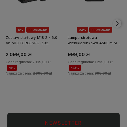
5%
PROMOCJA!
23%
PROMOCJA!
Zestaw startowy M18 2 x 6.0
Lampa strefowa
Ah M18 FORGENRG-602
wielokierunkowa 4500lm M18
Milwaukee
MDTL-0 Milwaukee
2 099,00 zł
999,00 zł
Cena regularna:
2 199,00 zł
Cena regularna:
1 299,00 zł
-5%
-23%
Najniższa cena:
2 999,00 zł
Najniższa cena:
999,00 zł
Do koszyka
Do koszyka
NEWSLETTER