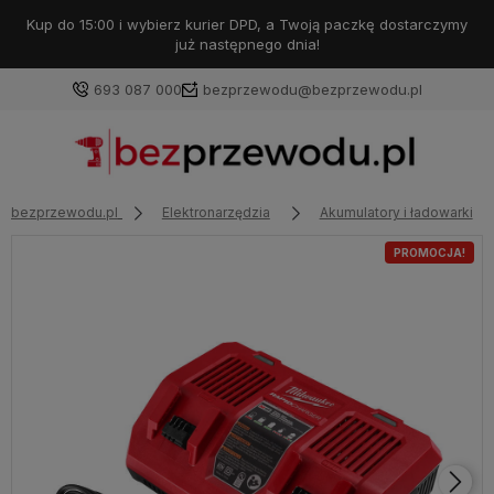
Kup do 15:00 i wybierz kurier DPD, a Twoją paczkę dostarczymy
już następnego dnia!
693 087 000
bezprzewodu@bezprzewodu.pl
bezprzewodu.pl
Elektronarzędzia
Akumulatory i ładowarki
PROMOCJA!