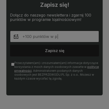
Zapisz się!
Dołącz do naszego newslettera i zgarnij 100
punktów w programie lojalnościowym!
Zapisz się
Przeczytałem(am) i zrozumiałem(am) informacje dotyczące
korzystania z moich danych osobowych zawarte w
polityce
prywatności
. Administratorem podanych danych
osobowych jest BEZPRZEWODU.PL Sp. z o.o.. Możesz w
każdym czasie wycofać tę zgodę.