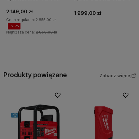
0X Milwaukee
M12POAL-0 Milwaukee
2 149,00 zł
1 999,00 zł
Cena regularna:
2 855,00 zł
-25%
Najniższa cena:
2 855,00 zł
Do koszyka
Do koszyka
Produkty powiązane
Zobacz więcej
Do ulubionych
Do ulubi