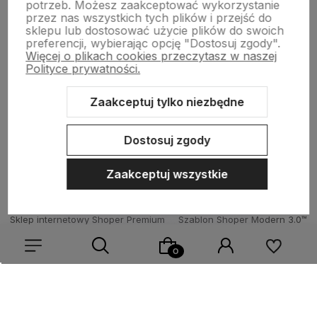
potrzeb. Możesz zaakceptować wykorzystanie
przez nas wszystkich tych plików i przejść do
sklepu lub dostosować użycie plików do swoich
Wsparcie
preferencji, wybierając opcję "Dostosuj zgody".
Więcej o plikach cookies przeczytasz w naszej
Polityce prywatności.
O nas
Zaakceptuj tylko niezbędne
Dostosuj zgody
Zaakceptuj wszystkie
Sklep internetowy Shoper Premium
Szablon Shoper Modern 3.0™
od GrowCommerce
Wybierz coś dla siebie z naszej aktualnej oferty lub zaloguj