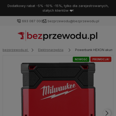
Dodatkowy rabat -5% -10% -15%, tylko dla zarejestrowanych,
stałych klientów ❤️!
693 087 000
bezprzewodu@bezprzewodu.pl
bezprzewodu.pl
Elektronarzędzia
Powerbank HEXON akumula
NOWOŚĆ
PROMOCJA!