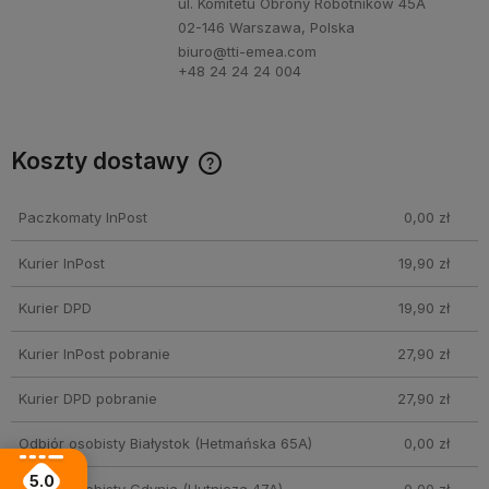
ul. Komitetu Obrony Robotników 45A
02-146 Warszawa, Polska
biuro@tti-emea.com
+48 24 24 24 004
Koszty dostawy
Cena nie zawiera ewentualnych kosztów płatności
Paczkomaty InPost
0,00 zł
Kurier InPost
19,90 zł
Kurier DPD
19,90 zł
Kurier InPost pobranie
27,90 zł
Kurier DPD pobranie
27,90 zł
Odbiór osobisty Białystok
(Hetmańska 65A)
0,00 zł
5.0
Odbiór osobisty Gdynia
(Hutnicza 47A)
0,00 zł