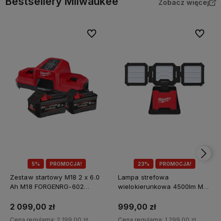
Bestsellery Milwaukee
Zobacz więcej
Do ulubionych
Do ulubi
5%
PROMOCJA!
23%
PROMOCJA!
Zestaw startowy M18 2 x 6.0
Lampa strefowa
Ah M18 FORGENRG-602
wielokierunkowa 4500lm M18
Milwaukee
MDTL-0 Milwaukee
2 099,00 zł
999,00 zł
Cena regularna:
2 199,00 zł
Cena regularna:
1 299,00 zł