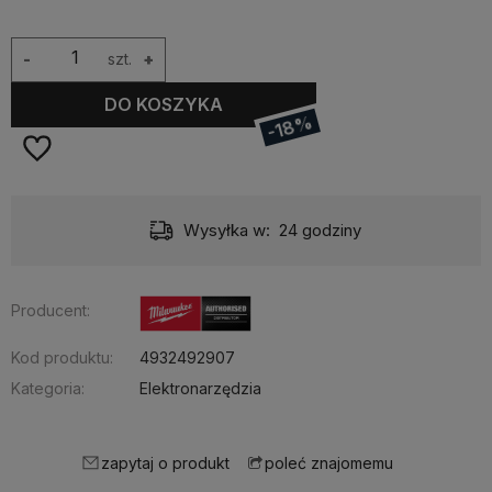
-
szt.
+
DO KOSZYKA
-18%
Wysyłka w:
24 godziny
Producent:
Kod produktu:
4932492907
Kategoria:
Elektronarzędzia
zapytaj o produkt
poleć znajomemu