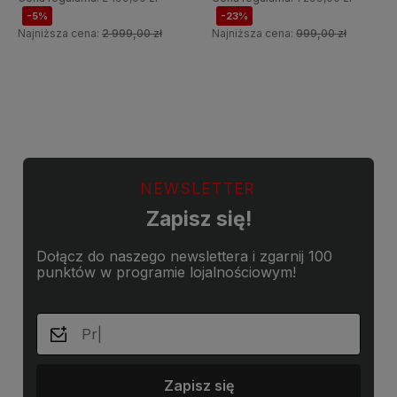
-5%
-23%
Najniższa cena:
2 999,00 zł
Najniższa cena:
999,00 zł
Do koszyka
Do koszyka
NEWSLETTER
Zapisz się!
Dołącz do naszego newslettera i zgarnij 100
punktów w programie lojalnościowym!
Zapisz się