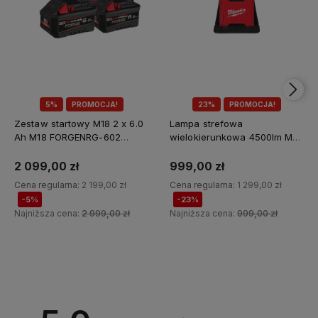
5%
PROMOCJA!
23%
PROMOCJA!
Zestaw startowy M18 2 x 6.0
Lampa strefowa
Ah M18 FORGENRG-602
wielokierunkowa 4500lm M18
Milwaukee
MDTL-0 Milwaukee
2 099,00 zł
999,00 zł
Cena regularna:
2 199,00 zł
Cena regularna:
1 299,00 zł
-5%
-23%
Najniższa cena:
2 999,00 zł
Najniższa cena:
999,00 zł
Do koszyka
Do koszyka