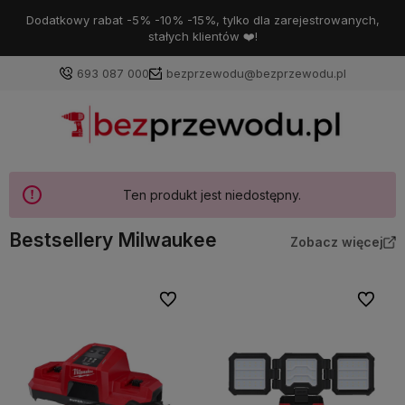
Dodatkowy rabat -5% -10% -15%, tylko dla zarejestrowanych,
stałych klientów ❤️!
693 087 000
bezprzewodu@bezprzewodu.pl
Ten produkt jest niedostępny.
Bestsellery Milwaukee
Zobacz więcej
Do ulubionych
Do ulubi