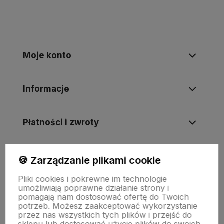
Moje konto
Informacje
Płatności i zwroty
Wsparcie
🍪 Zarządzanie plikami cookie
Pliki cookies i pokrewne im technologie
umożliwiają poprawne działanie strony i
O nas
pomagają nam dostosować ofertę do Twoich
potrzeb. Możesz zaakceptować wykorzystanie
przez nas wszystkich tych plików i przejść do