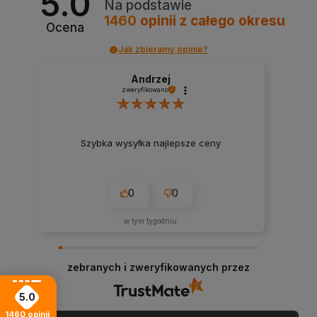
5.0
Na podstawie
1460
opinii
z całego okresu
Ocena
Jak zbieramy opinie?
Andrzej
zweryfikowano
Szybka wysyłka najlepsze ceny
0
0
w tym tygodniu
zebranych i zweryfikowanych przez
5.0
1460
opinii