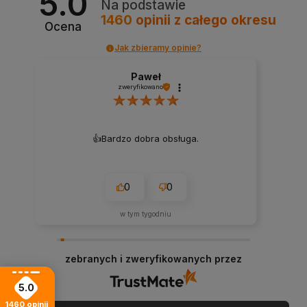
5.0
Na podstawie
1460
opinii
z całego okresu
Ocena
Jak zbieramy opinie?
Paweł
zweryfikowano
👍️Bardzo dobra obsługa.
0
0
w tym tygodniu
zebranych i zweryfikowanych przez
5.0
1460
opinii