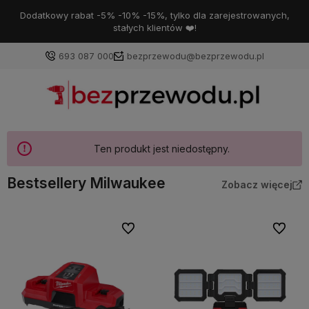
Dodatkowy rabat -5% -10% -15%, tylko dla zarejestrowanych,
stałych klientów ❤️!
693 087 000
bezprzewodu@bezprzewodu.pl
Ten produkt jest niedostępny.
Bestsellery Milwaukee
Zobacz więcej
Do ulubionych
Do ulubi