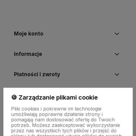
Moje konto
Informacje
Płatności i zwroty
Wsparcie
🍪 Zarządzanie plikami cookie
Pliki cookies i pokrewne im technologie
umożliwiają poprawne działanie strony i
O nas
pomagają nam dostosować ofertę do Twoich
potrzeb. Możesz zaakceptować wykorzystanie
przez nas wszystkich tych plików i przejść do