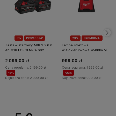
5%
PROMOCJA!
23%
PROMOCJA!
Zestaw startowy M18 2 x 6.0
Lampa strefowa
Ah M18 FORGENRG-602
wielokierunkowa 4500lm M18
Milwaukee
MDTL-0 Milwaukee
2 099,00 zł
999,00 zł
Cena regularna:
2 199,00 zł
Cena regularna:
1 299,00 zł
-5%
-23%
Najniższa cena:
2 999,00 zł
Najniższa cena:
999,00 zł
Do koszyka
Do koszyka