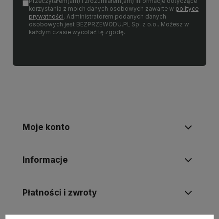
Przeczytałem(am) i zrozumiałem(am) informacje dotyczące
korzystania z moich danych osobowych zawarte w
polityce
prywatności
. Administratorem podanych danych
osobowych jest BEZPRZEWODU.PL Sp. z o.o.. Możesz w
każdym czasie wycofać tę zgodę.
Moje konto
Informacje
Płatności i zwroty