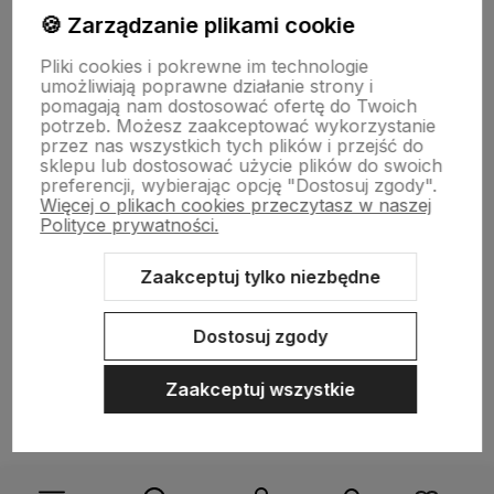
Wsparcie
🍪 Zarządzanie plikami cookie
Pliki cookies i pokrewne im technologie
umożliwiają poprawne działanie strony i
O nas
pomagają nam dostosować ofertę do Twoich
potrzeb. Możesz zaakceptować wykorzystanie
przez nas wszystkich tych plików i przejść do
sklepu lub dostosować użycie plików do swoich
preferencji, wybierając opcję "Dostosuj zgody".
Więcej o plikach cookies przeczytasz w naszej
Polityce prywatności.
Zaakceptuj tylko niezbędne
Sklep internetowy Shoper Premium
Szablon Shoper Modern 3.0™
od GrowCommerce
Dostosuj zgody
Zaakceptuj wszystkie