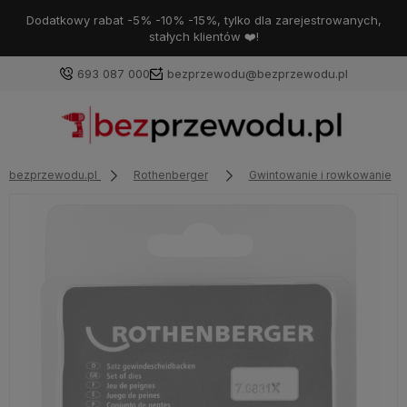
Dodatkowy rabat -5% -10% -15%, tylko dla zarejestrowanych,
stałych klientów ❤️!
693 087 000
bezprzewodu@bezprzewodu.pl
bezprzewodu.pl
Rothenberger
Gwintowanie i rowkowanie