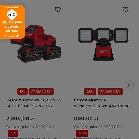
Do ulubionych
Do ulubi
5.0
1460
opinii
z całego
okresu
5%
PROMOCJA!
23%
PROMOCJA!
Zestaw startowy M18 2 x 6.0
Lampa strefowa
Ah M18 FORGENRG-602
wielokierunkowa 4500lm M18
Milwaukee
MDTL-0 Milwaukee
2 099,00 zł
999,00 zł
Cena regularna:
2 199,00 zł
Cena regularna:
1 299,00 zł
-5%
-23%