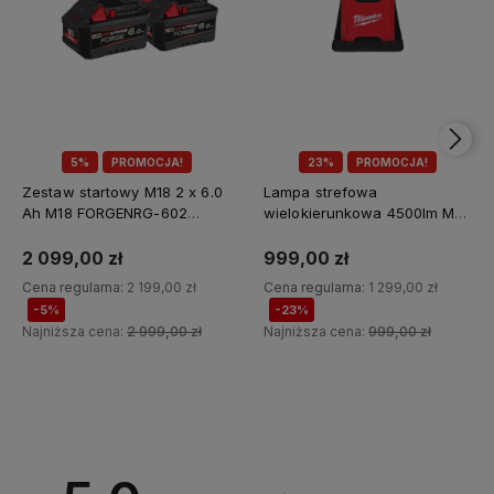
5%
PROMOCJA!
23%
PROMOCJA!
Zestaw startowy M18 2 x 6.0
Lampa strefowa
Ah M18 FORGENRG-602
wielokierunkowa 4500lm M18
Milwaukee
MDTL-0 Milwaukee
2 099,00 zł
999,00 zł
Cena regularna:
2 199,00 zł
Cena regularna:
1 299,00 zł
-5%
-23%
Najniższa cena:
2 999,00 zł
Najniższa cena:
999,00 zł
Do koszyka
Do koszyka