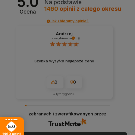
5.0
Na podstawie
1460
opinii
z całego okresu
Ocena
Jak zbieramy opinie?
Andrzej
zweryfikowano
Szybka wysyłka najlepsze ceny
0
0
w tym tygodniu
zebranych i zweryfikowanych przez
5.0
1460
opinii