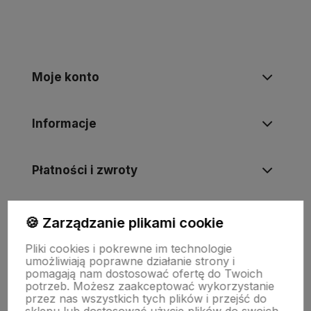
Moje konto
Informacje
Płatności i zwroty
Wsparcie
🍪 Zarządzanie plikami cookie
Pliki cookies i pokrewne im technologie
umożliwiają poprawne działanie strony i
O nas
pomagają nam dostosować ofertę do Twoich
potrzeb. Możesz zaakceptować wykorzystanie
przez nas wszystkich tych plików i przejść do