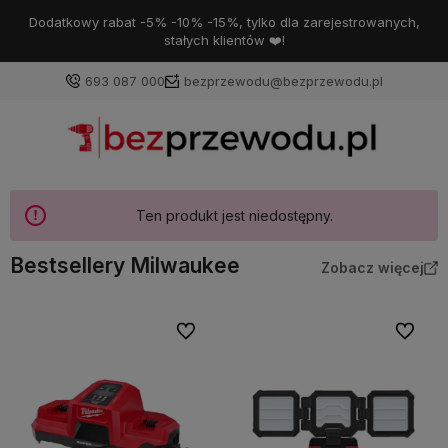
Dodatkowy rabat -5% -10% -15%, tylko dla zarejestrowanych,
stałych klientów ❤️!
693 087 000
bezprzewodu@bezprzewodu.pl
Ten produkt jest niedostępny.
Bestsellery Milwaukee
Zobacz więcej
Do ulubionych
Do ulubi